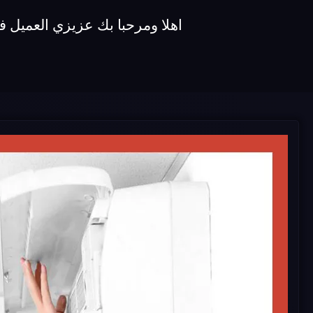
اهلا ومرحبا بك عزيزي العميل في توكيل اصلاح مكيفات koldair ن