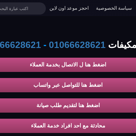
سياسة الخصوصية
احجز موعد اون لاين
ات koldair
01066628621
-
66628621
اضغط هنا ل الاتصال بخدمة العملاء
اضغط هنا للتواصل عبر واتساب
اضغط هنا لتقديم طلب صيانة
محادثة مع احد افراد خدمة العملاء