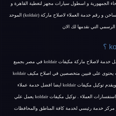
نحاء الجمهورية و اسطول سيارات مجهز لتغطية القاهرة و
الجيزة و جميع محافظات مصر .. اتصل الان علي الخط الساخن و رقم خدمة العملاء لاصلاح ماركة (koldair) الموحد
رسمي التي نقدمها لك الان
عزيزي العميل يقدم لك توكيل اصلاح مكيفات koldair افضل خدمة لاصلاح ماركة مكيفات koldair في مصر بجميع
أنواعها من مكيفات انفرتر ومكيفات كونسيلد koldair حيث يحتوى على فنيين متخصصين في اصلاح مكيف koldair
ويقدم لكم قطع غيار اصلية 100% وجودة ومتابعة للصيانه ويقدم توكيل مكيفات koldair ايضا افضل خدمة عملاء
متخصصة لمتابعة خط سير الاصلاح والاجابة علي طلبات واستفسارات العملاء . توكيل مكيفات koldair يعمل علي
مركز خدمة رئيسي لخدمة كافة المناطق والمحافظات