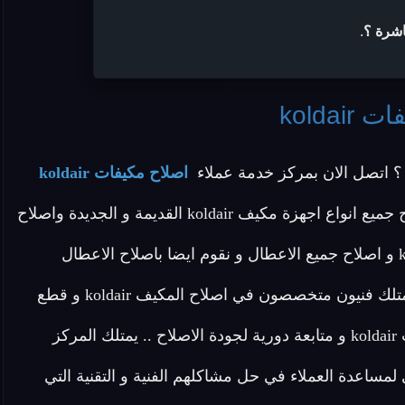
اشرة ؟
.
koldai
 اتصل الان بمركز خدمة عملاء
اصلاح مكيفات koldair
المنزلية المعتمد بمصر وهو توكيل معتمد يقدم خدمة اصلاح جميع انواع اجهزة مكيف koldair القديمة و الجديدة واصلاح
مكيفات اتوماتيك koldair و اصلاح مكيفات كونسيلد koldair و اصلاح جميع الاعطال و نقوم ايضا باصلاح الاعطال
البسيطة في المنزل .. ولاننا التوكيل المعتمد في مصر و نمتلك فنيون متخصصون في اصلاح المكيف koldair و قطع
غيار اصلية نقدم لكم ضمان عام علي خدمة اصلاح مكيفات koldair و متابعة دورية لجودة الاصلاح .. يمتلك المركز
ربة علي اعلي مستوي لمساعدة العملاء في حل مشاكلهم الفنية و التقنية التي