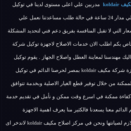
koldair
مدربين علي اعلى مستوى لدينا في توكيل
مكيفات koldair فريق مخصص للرد علي كافة اسئلتكم علي مدار 24 ساعة في حالة طلب مساعدتنا نعمل علي
ر التي لا تقبل المنافسة بفريق دعم فني لتحديد المشكلة
اص بكم اطلب الان خدمات الاصلاح لاجهزة توكيل شركة
يصل اليك مهندسنا لمعاينة العطل واصلاح الجهاز . يقوم توكيل
اصلاح مكيف koldair أيضا بتوفير خدمة اصلاح منزلية لأجهزة شركة مكيف koldair بمصر لحرصنا الدائم في توكيل
طرق الممكنة من خلال توفير قطع الغيار الاصلية وبخدمة تتوافق
ي كفاءة ممكنة في اسرع وقت ممكن و نأمل في تقديم خدمة
مل رضا عملاء مكيف koldair فتواصلكم الدائم معنا يسعدنا فالكثير منا يعرف اهمية الاجهزة
الكهربائية المنزلية والاضرار الناتجة عن تعطلها والوقت اللازم لصيانتها ونحن في مركز اصلاح مكيف koldair لاندخر اى