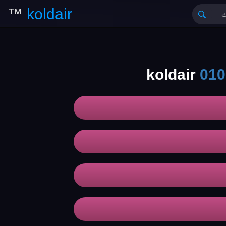
™
koldair
010