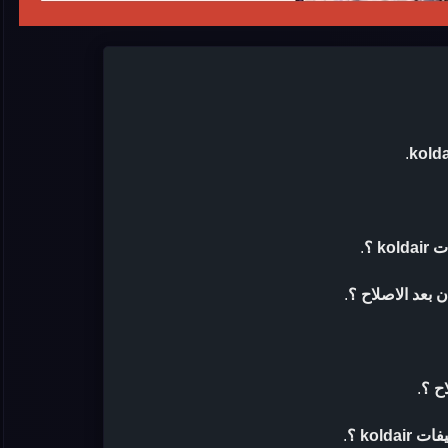
.
k ؟
.
.
ح ؟
.
kold ؟
.