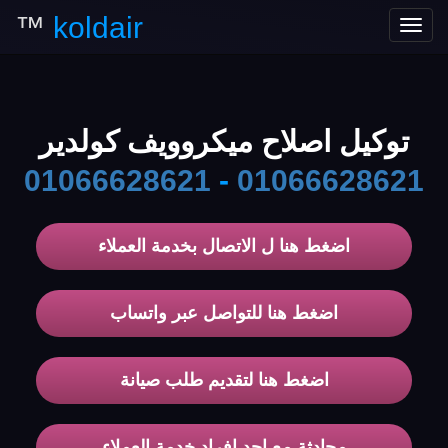
™
koldair
Toggle
navigation
توكيل اصلاح ميكروويف كولدير
01066628621
-
01066628621
اضغط هنا ل الاتصال بخدمة العملاء
اضغط هنا للتواصل عبر واتساب
اضغط هنا لتقديم طلب صيانة
محادثة مع احد افراد خدمة العملاء