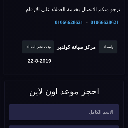
نرجو منكم الاتصال بخدمة العملاء علي الارقام
01066628621
-
01066628621
مركز صيانة كولدير
بواسطة :
وقت نشر المقالة :
22-8-2019
احجز موعد اون لاين