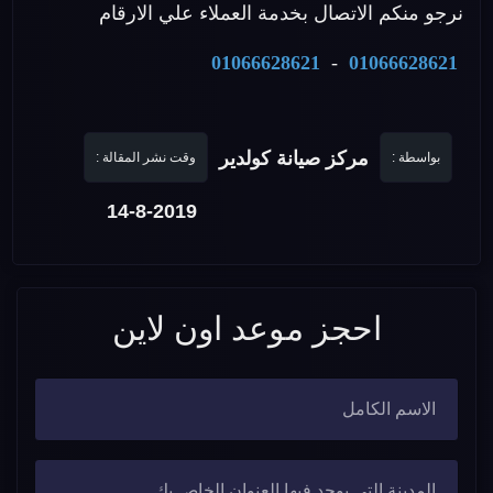
نرجو منكم الاتصال بخدمة العملاء علي الارقام
01066628621
-
01066628621
مركز صيانة كولدير
بواسطة :
وقت نشر المقالة :
14-8-2019
احجز موعد اون لاين