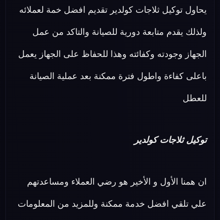
يحاول توكيل ثلاجات كولدير تقديم افضل خمة لعملائه
ولذلك يقدم متابعة دورية للصيانة والتاكد من عمل
الجهاز وجودته وكفائته وهذا للحفاظ على الجهاز يعمل
باعلى كفاءة واطول فترة ممكنة بعد عملية الصيانة
للعطل
توكيل ثلاجات كولدير
ان همنا الأول و الأخير هو رضي العملاء ومساعدتهم
علي تلقي افضل خدمة ممكنة وللمزيد من المعلومات