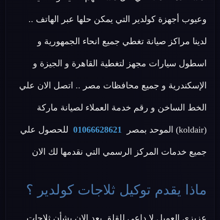
وعيوب أجهزة كولدير التي يمكن حلها عبر الهاتف ..
لدينا مراكز صيانة تغطي جميع انحاء الجمهورية و
اسطول سيارات مجهز لتغطية القاهرة و الجيزة و
الإسكندرية و جميع محافظات مصر .. اتصل الان علي
الخط الساخن و رقم خدمة العملاء لصيانة ماركة
(koldair) الموحد بمصر
01066628621
للحصول علي
جميع خدمات المركز الرسمي التي نقدمها لك الان
ماذا يقدم توكيل ثلاجات كولدير ؟
عزيزي العميل لا داعى للقلق بعد الان بشأن ثلاجات