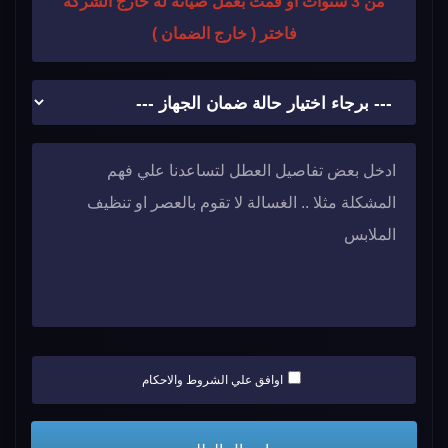
من 3 سنوات او قمت بعمل صيانة له خارج الشركة
فاختر ( خارج الضمان )
اوافق علي الشروط والاحكام