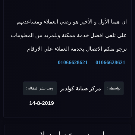
ان همنا الأول و الأخير هو رضي العملاء ومساعدتهم
علي تلقي افضل خدمة ممكنة وللمزيد من المعلومات
نرجو منكم الاتصال بخدمة العملاء علي الارقام
01066628621
-
01066628621
مركز صيانة كولدير
بواسطة :
وقت نشر المقالة :
14-8-2019