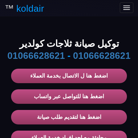
™
koldair
Toggle
navigation
توكيل صيانة ثلاجات كولدير
01066628621
-
01066628621
اضغط هنا ل الاتصال بخدمة العملاء
اضغط هنا للتواصل عبر واتساب
اضغط هنا لتقديم طلب صيانة
محادثة مع احد افراد خدمة العملاء