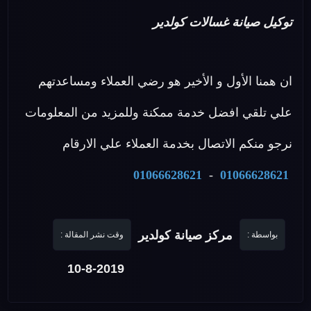
توكيل صيانة غسالات كولدير
ان همنا الأول و الأخير هو رضي العملاء ومساعدتهم
علي تلقي افضل خدمة ممكنة وللمزيد من المعلومات
نرجو منكم الاتصال بخدمة العملاء علي الارقام
01066628621
-
01066628621
مركز صيانة كولدير
بواسطة :
وقت نشر المقالة :
10-8-2019