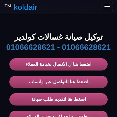
™
koldair
Toggle
navigation
توكيل صيانة غسالات كولدير
01066628621
-
01066628621
اضغط هنا ل الاتصال بخدمة العملاء
اضغط هنا للتواصل عبر واتساب
اضغط هنا لتقديم طلب صيانة
محادثة مع احد افراد خدمة العملاء