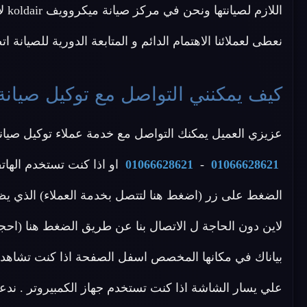
الل
نعطى لعملائنا الاهتمام الدائم و المتابعة الدورية للصيانة 
كيف يمكنني التواصل مع توكيل صيانة ميكرو
عزيزي العميل يمكنك التواصل مع خدمة عملاء توكيل صيانة koldair عن طريق الاتصال بأحد الأرقام الا
01066628621
-
01066628621
او اذا كنت تستخدم الهات
الضغط على زر (اضغط هنا لتتصل بخدمة العملاء) الذي يظ
بياناك في مكانها المخصص اسفل الصفحة اذا كنت تشاهد م