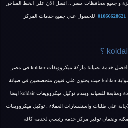
يزة و جميع محافظات مصر .. اتصل الان علي الخط الساخن
01066628621
للحصول علي جميع خدمات المركز
عزيزي العميل يقدم لك توكيل صيانة ميكروويفات koldair افضل خدمة لصيانة ماركة ميكروويفات koldair في مصر
بجميع أنواعها من ميكروويفات سمارت وميكروويفات بالشواية koldair حيث يحتوى على فنيين متخصصين في صيانة
ميكروويف koldair ويقدم لكم قطع غيار اصلية 100% وجودة ومتابعة للصيانه ويقدم توكيل ميكروويفات koldair ايضا
ابة علي طلبات واستفسارات العملاء . توكيل ميكروويفات
ة ممكنة وضمان توفير مركز خدمة رئيسي لخدمة كافة