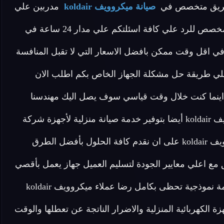
صيانة ميكروويف koldair
مدربين علي
اعلى مستوى لدينا في توكيل ميكروويفات koldair فريق مخصص للرد علي كافة اسئلتكم علي مدار 24 ساعة في
ي اقل وقت ممكن بافضل الاسعار التي لا تقبل المنافسة
لي طريقة حل مشكلة الجهاز الخاص بكم اطلب الان
مات الصيانة لاجهزة توكيل شركة ميكروويفات koldair اينما كنت خلال وقت قياسي سوف يصل اليك مهندسنا
لمعاينة العطل و صيانة الجهاز . يقوم توكيل صيانة ميكروويف koldair أيضا بتوفير خدمة صيانة منزلية لأجهزة شركة
ميكروويف koldair بمصر لحرصنا الدائم في توكيل ميكروويف koldair على ان نقدم كافة الحلول بأفضل الطرق
ق مع اعلي معايير الجودة لتسليم العميل جهاز يعمل بأقصي
كفاءة ممكنة في اسرع وقت ممكن و نأمل في تقديم خدمة نموذجية تحظى بكامل رضا عملاء ميكروويف koldair
زة الكهربائية المنزلية والاضرار الناتجة عن تعطلها والوقت