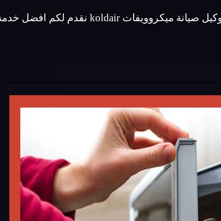
 لكم افضل خدمة صيانة لماركة ميكروويفات koldair