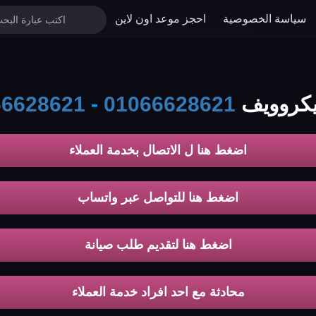
سياسة الخصوصية
احجز موعد اون لاين
ويف koldair
01066628621
-
66628621
اضغط هنا ل الاتصال بخدمة العملاء
اضغط هنا للتواصل عبر واتساب
اضغط هنا لتقديم طلب صيانة
محادثة مع احد افراد خدمة العملاء