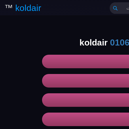
™
koldair
010