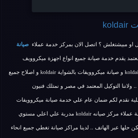
kol
و مبيشتغلش ؟ اتصل الان بمركز خدمة عملاء
صيانة
عتمد يقدم خدمة صيانة جميع انواع اجهزة ميكروويف
koldair القديمة و الجديدة و صيانة ميكروويفات اتوماتيك koldair و صيانة ميكروويفات بالشواية koldair و اصلاح جميع
. ولاننا التوكيل المعتمد في مصر و نمتلك فنيون
كروويف koldair و قطع غيار اصلية نقدم لكم ضمان عام علي خدمة صيانة ميكروويفات
koldair و متابعة دورية لجودة الصيانة .. يمتلك المركز خدمة عملاء مركز صيانه koldair مدربة علي اعلي مستوي
ن حلها عبر الهاتف .. لدينا مراكز صيانة تغطي جميع انحاء