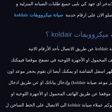
ازم لصيانتها ونحن في مركز صيانة ميكروويف koldair لاندخر اى جهد كي نلبى جميع طلبات الصيانة المنزلية و
اتصلو الان علي ارقام خدمة
صيانة ميكروويفات koldair
ويفات koldair ؟
تية
ف المحمول او الأجهزة اللوحية في تصفح موقعنا فيمكنك
هر اسفل الشاشة او يمكنك أيضا ان تقوم بحجز موعد اون
لاين دون الحاجة ل الاتصال بنا عن طريق الضغط هنا (احجز موعد صيانة koldair) وإدخال بياناتك او عن طريق ادخال
وقعنا عن طريق الهاتف المحمول او الأجهزة اللوحية او
علي يسار الشاشة اذا كنت تستخدم جهاز الكمبيروتر . ندعوكم عملاء صيانة koldair الى الاتصال على الخط الساخن ل