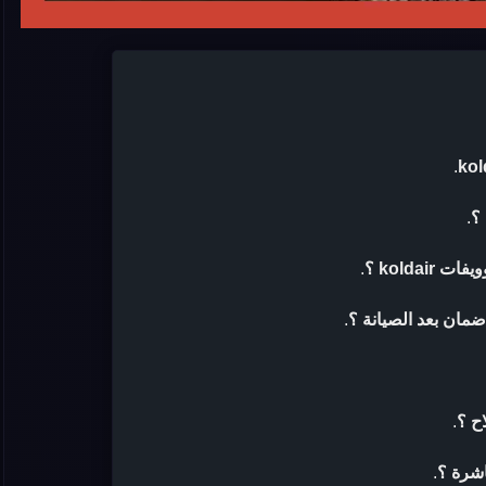
.
.
kolda ؟
.
.
ح ؟
.
اشرة ؟
.