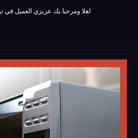
اهلا ومرحبا بك عزيزي العميل في توكيل صيانة ميكروويفات koldair نقدم