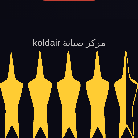
مركز صيانة koldair