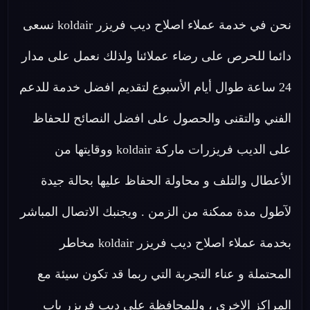
نحن في خدمة عملاء اصلاح ديب فريزر koldair نسعى
دائما للحرص على رضاء عملائنا ولذلك نعمل على مدار
24 ساعة طوال أيام الأسبوع لتقديم افضل خدمة للدعم
الفني والتقنى والحصول على افضل النصائح للحفاظ
على الديب فريزرات ماركة koldair ووقايتها من
الأعطال والتلف و محاولة الحفاظ عليها بحالة جيدة
لآطول مدة ممكنة من الزمن . ويجنبك الاتصال المباشر
بخدمة عملاء اصلاح ديب فريزر koldair مخاطر
المحتملة و عناء التجربة التي ربما قد تكون سيئة مع
المراكز الاخرى ، وللمحافظة علي ديب فريزر باب