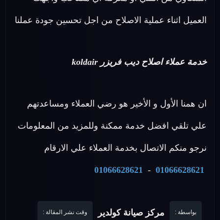
العميل اثناء عملية الاصلاح من اجل تحسين جودة عملنا
خدمة عملاء اصلاح ديب فريزر koldair
ان همنا الأول و الأخير هو رضي العملاء ومساعدتهم
علي تلقي افضل خدمة ممكنة وللمزيد من المعلومات
نرجو منكم الاتصال بخدمة العملاء علي الارقام
01066628621
-
01066628621
مركز صيانة كولدير
بواسطة :
وقت نشر المقالة :