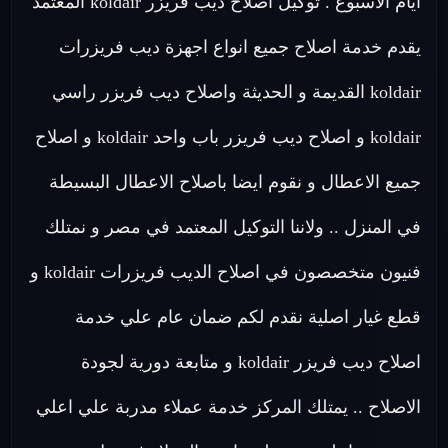
أيام الأسبوع . توكيل اصلاح ديب فريزر koldair المعتمد
يقدم خدمة اصلاح جميع انواع اجهزة ديب فريزرات
koldair القديمة و الحديثة واصلاح ديب فريزر راسي
koldair و اصلاح ديب فريزر باب واحد koldair و اصلاح
جميع الاعطال و نقوم ايضا باصلاح الاعطال البسيطة
في المنزل .. ولاننا التوكيل المعتمد في مصر و نمتلك
فنيون متخصصون في اصلاح الديب فريزرات koldair و
قطع غيار اصلية نقدم لكم ضمان عام علي خدمة
اصلاح ديب فريزر koldair و متابعة دورية لجودة
الاصلاح .. يمتلك المركز خدمة عملاء مدربة علي اعلي