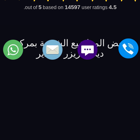
5
14597
4.5
based on
user ratings.
out of
بعض المواضيع الشبيهة بمركز
ديب فريزر كولدير
خدمة عملاء اصلاح freezers tcl
-
خدمة عملاء اصلاح مبرد
bauknecht
-
خدمة عملاء اصلاح deep freezer brandt
-
خدمة عملاء اعطال ديب فريزر speed-queen
-
خدمة عملاء
اعطال ايس ميكر amana
-
خدمة عملاء اعطال freezers
saturn
-
خدمة صيانة الماركات العالمية | العالمية للصيانة
والتوكيلات
-
BSMART Creative Agency
-
مصنع نوراي ليد
-
شركة الفكر الرقمي - للمنتجات و الخدمات التقنية
-
VIP