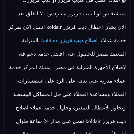
لو عندك عطل فى الديب فريزر او ديب فريزرك
مبيشتغلش او الديب فريزر مبيبردش . لا للقلق بعد
الان بشأن اعطال ديب فريزر koldair اتصل الان بمركز
خدمة عملاء
اصلاح ديب فريزر koldair
المنزلية
المعتمد بمصر للحصول على افضل خدمة دعم فنى
لاصلاح الأجهزة المنزلية في مصر . يمتلك المركز خدمة
عملاء مدربة علي بدقة على الرد على استفسارات
العملاء ومساعدة العملاء على حل المشاكل البيسطة
وتجاوز الأعطال الصغيرة وحلها . خدمة عملاء اصلاح
ديب فريزر koldair تعمل على مدار 24 ساعة طوال