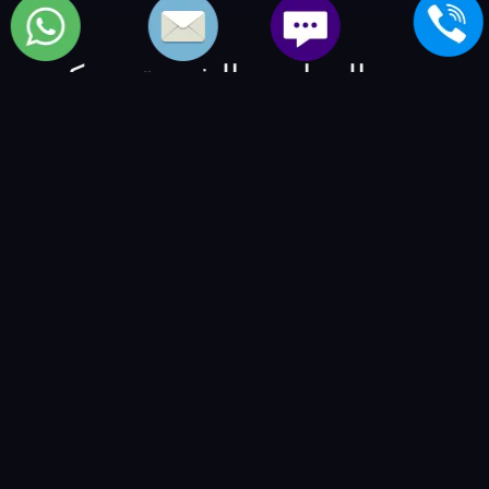
بعض المواضيع الشبيهة بمركز
شاشات كولدير
خدمة عملاء اصلاح شاشات tcl
-
خدمة عملاء اصلاح شاشات
bauknecht
-
خدمة عملاء اصلاح شاشات brandt
-
خدمة
عملاء اعطال شاشات speed-queen
-
خدمة عملاء اعطال
شاشات amana
-
خدمة عملاء اعطال شاشات fuji
-
خدمة
عملاء اعطال شاشات saturn
-
خدمة صيانة الماركات العالمية
| العالمية للصيانة والتوكيلات
-
BSMART Creative Agency
-
مصنع نوراي ليد
-
شركة الفكر الرقمي - للمنتجات و الخدمات
التقنية
-
VIP Numbers - ارقام مميزة
-