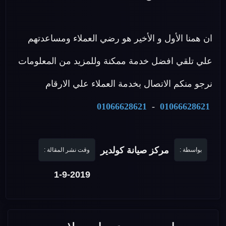
ان همنا الأول و الأخير هو رضي العملاء ومساعدتهم
علي تلقي افضل خدمة ممكنة وللمزيد من المعلومات
نرجو منكم الاتصال بخدمة العملاء علي الارقام
01066628621
-
01066628621
مركز صيانة كولدير
بواسطة :
وقت نشر المقالة :
1-9-2019