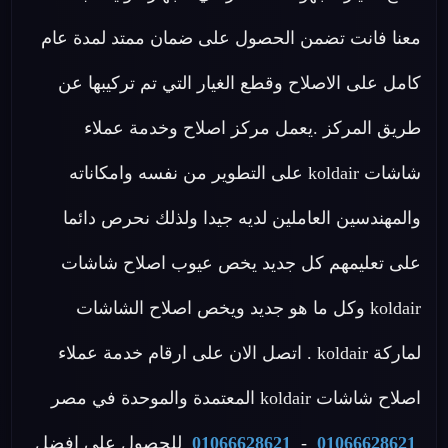
معنا فانت تضمن الحصول على ضمان ممتد لمدة عام
كامل على الاصلاح وقطع الغيار التي تم تركيبها عن
طريق المركز .يعمل مركز اصلاح وخدمة عملاء
شاشات koldair على التطوير من نفسه وامكاناته
والمهندسين العاملين لديه جيدا ولذلك نحرص دائما
على تعليمهم كل جديد يخص عيوب اصلاح شاشات
koldair وكل ما هو جديد ويخص اصلاح الشاشات
لماركة koldair . اتصل الان على ارقام خدمة عملاء
اصلاح شاشات koldair المعتمدة والموحدة في مصر
01066628621
-
01066628621
للحصول على افضل