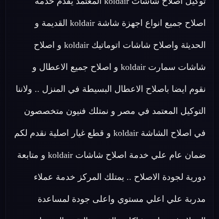
توكيل اصلاح شاشات koldair المعتمد يقدم خدمة
اصلاح جميع انواع اجهزة شاشة koldair القديمة و
الحديثة واصلاح شاشات اتوماتيك koldair و اصلاح
شاشات سمارت koldair و اصلاح جميع الاعطال و
نقوم ايضا باصلاح الاعطال البسيطة في المنزل .. ولاننا
التوكيل المعتمد في مصر و نمتلك فنيون متخصصون
في اصلاح الشاشة koldair و قطع غيار اصلية نقدم لكم
ضمان عام علي خدمة اصلاح شاشات koldair و متابعة
دورية لجودة الاصلاح .. يمتلك المركز خدمة عملاء
مدربة علي اعلي مستوي واعلى جودة لمساعدة