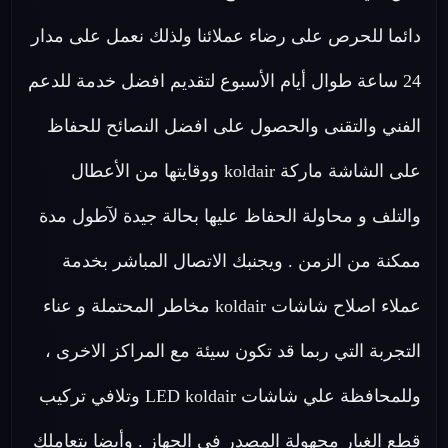
دائما للحرص على رضاء عملائنا ولذلك نعمل على مدار
24 ساعة طوال أيام الأسبوع لتقديم افضل خدمة للدعم
الفني والتقنى والحصول على افضل النصائح للحفاظ
على الشاشة ماركة koldair ووقايتها من الأعطال
والتلف و محاولة الحفاظ عليها بحالة جيدة لآطول مدة
ممكنة من الزمن . ويجنبك الاتصال المباشر بخدمة
عملاء اصلاح شاشات koldair مخاطر المحتملة و عناء
التجربة التي ربما قد تكون سيئة مع المراكز الاخرى ،
وللمحافظة علي شاشات LED koldair وتلافي تركيب
قطع الغيار مجهولة المصدر في الجهاز . وأيضا بتعاملك