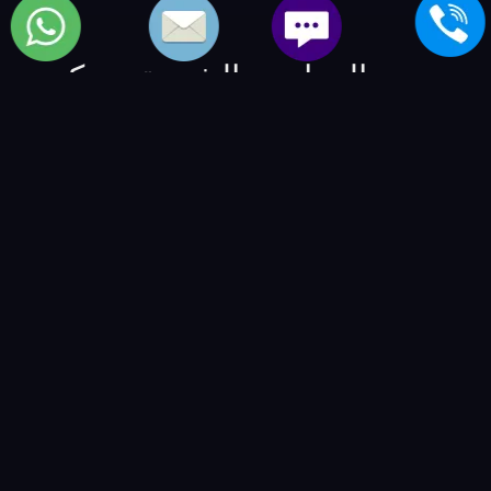
بعض المواضيع الشبيهة بمركز
مكيفات كولدير
خدمة عملاء اصلاح air conditioner تى سى ال
-
خدمة عملاء
اصلاح تكييفات بوكنشت
-
خدمة عملاء اصلاح air conditioning
براندت
-
خدمة عملاء اعطال مكيفاتات سبيد كوين
-
خدمة
عملاء اعطال شيلر امانا
-
خدمة عملاء اعطال chiller فوجى
-
خدمة عملاء اعطال air conditioner ساترن
-
خدمة صيانة
الماركات العالمية | العالمية للصيانة والتوكيلات
-
BSMART
Creative Agency
-
مصنع نوراي ليد
-
شركة الفكر الرقمي -
للمنتجات و الخدمات التقنية
-
VIP Numbers - ارقام مميزة
-