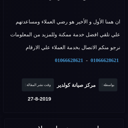
ان همنا الأول و الأخير هو رضي العملاء ومساعدتهم
علي تلقي افضل خدمة ممكنة وللمزيد من المعلومات
نرجو منكم الاتصال بخدمة العملاء علي الارقام
01066628621
-
01066628621
مركز صيانة كولدير
بواسطة :
وقت نشر المقالة :
27-8-2019