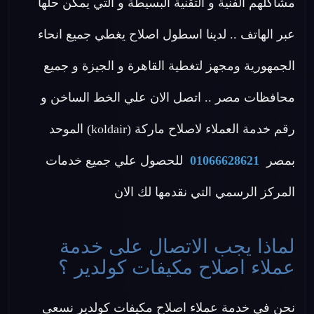
مشاكلهم الفنية و التقنية البسيطة و التي يمكن حلها
عبر الهاتف .. لدينا اسطول اصلاح يغطي جميع انحاء
الجمهورية ومجهز لتغطية القاهرة و الجيزة و جميع
محافظات مصر .. اتصل الان علي الخط الساخن و
رقم خدمة العملاء لاصلاح ماركة (koldair) الموحد
بمصر
01066628621
للحصول علي جميع خدمات
المركز الرسمي التي نقدمها لك الان
لماذا يجب الاتصال على خدمة
عملاء اصلاح مكيفات كولدير ؟
نحن في خدمة عملاء اصلاح مكيفات كولدير نسعى