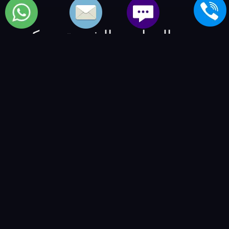
بعض المواضيع الشبيهة بمركز
تكييفات كولدير
خدمة عملاء اصلاح air conditioner تى سى ال
-
خدمة عملاء
اصلاح مكيفات بوكنشت
-
خدمة عملاء اصلاح air conditioning
براندت
-
خدمة عملاء اعطال تكييفات سبيد كوين
-
خدمة
عملاء اعطال شيلر امانا
-
خدمة عملاء اعطال chiller فوجى
-
خدمة عملاء اعطال air conditioner ساترن
-
خدمة صيانة
الماركات العالمية | العالمية للصيانة والتوكيلات
-
BSMART
Creative Agency
-
مصنع نوراي ليد
-
شركة الفكر الرقمي -
للمنتجات و الخدمات التقنية
-
VIP Numbers - ارقام مميزة
-