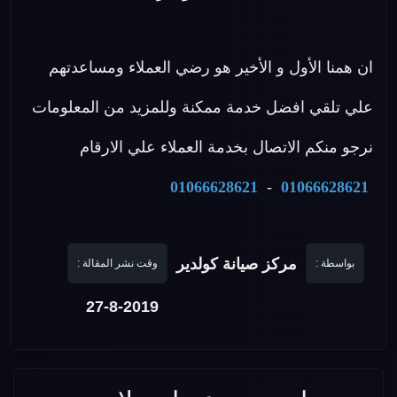
ان همنا الأول و الأخير هو رضي العملاء ومساعدتهم
علي تلقي افضل خدمة ممكنة وللمزيد من المعلومات
نرجو منكم الاتصال بخدمة العملاء علي الارقام
01066628621
-
01066628621
مركز صيانة كولدير
بواسطة :
وقت نشر المقالة :
27-8-2019