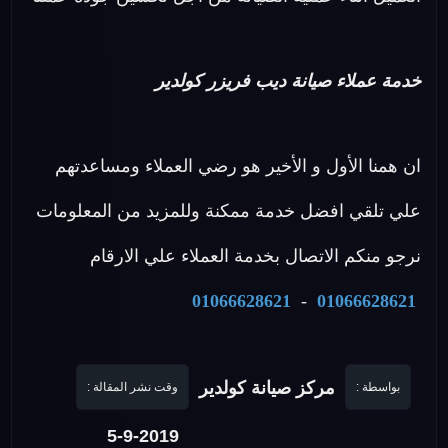
خدمة عملاء صيانة ديب فريزر كولدير
ان همنا الأول و الأخير هو رضي العملاء ومساعدتهم
علي تلقي افضل خدمة ممكنة وللمزيد من المعلومات
نرجو منكم الاتصال بخدمة العملاء علي الارقام
01066628621
-
01066628621
مركز صيانة كولدير
بواسطة :
وقت نشر المقالة :
5-9-2019