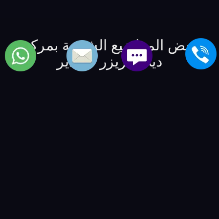
بعض المواضيع الشبيهة بمركز
ديب فريزر كولدير
خدمة عملاء اصلاح freezers تى سى ال
-
خدمة عملاء اصلاح
مبرد بوكنشت
-
خدمة عملاء اصلاح deep freezer براندت
-
خدمة عملاء اعطال ديب فريزر سبيد كوين
-
خدمة عملاء
اعطال ايس ميكر امانا
-
خدمة عملاء اعطال freezers ساترن
-
خدمة صيانة الماركات العالمية | العالمية للصيانة والتوكيلات
-
BSMART Creative Agency
-
مصنع نوراي ليد
-
شركة
الفكر الرقمي - للمنتجات و الخدمات التقنية
-
VIP Numbers -
ارقام مميزة
-