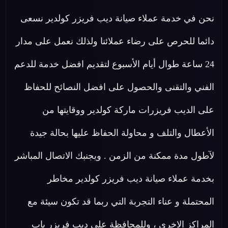
نحن في خدمة عملاء صيانة ديب فريزر كولدير نسعى
دائما للحرص على رضاء عملائنا ولذلك نعمل على مدار
24 ساعة طوال أيام الأسبوع لتقديم افضل خدمة للدعم
الفني والتقنى والحصول على افضل النصائح للحفاظ
على الديب فريزرات ماركة كولدير ووقايتها من
الأعطال والتلف و محاولة الحفاظ عليها بحالة جيدة
لآطول مدة ممكنة من الزمن . ويجنبك الاتصال المباشر
بخدمة عملاء صيانة ديب فريزر كولدير مخاطر
المحتملة و عناء التجربة التي ربما قد تكون سيئة مع
المراكز الاخرى ، وللمحافظة علي ديب فريزر باب