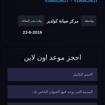
01066628621
-
01066628621
مركز صيانة كولدير
بواسطة :
وقت نشر المقالة :
23-8-2019
احجز موعد اون لاين