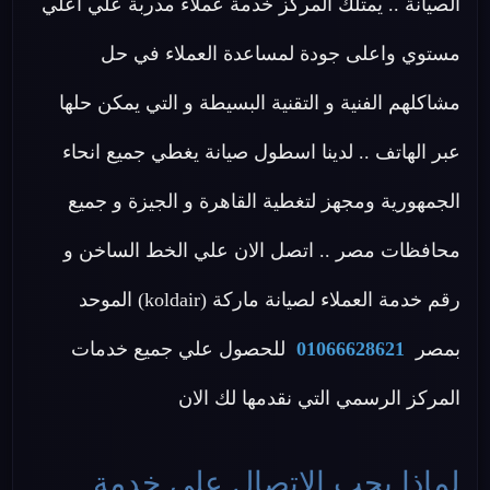
الصيانة .. يمتلك المركز خدمة عملاء مدربة علي اعلي
مستوي واعلى جودة لمساعدة العملاء في حل
مشاكلهم الفنية و التقنية البسيطة و التي يمكن حلها
عبر الهاتف .. لدينا اسطول صيانة يغطي جميع انحاء
الجمهورية ومجهز لتغطية القاهرة و الجيزة و جميع
محافظات مصر .. اتصل الان علي الخط الساخن و
رقم خدمة العملاء لصيانة ماركة (koldair) الموحد
بمصر
01066628621
للحصول علي جميع خدمات
المركز الرسمي التي نقدمها لك الان
لماذا يجب الاتصال على خدمة