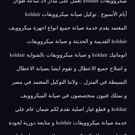
ميكروويفات koldair تعمل على مدار 24 ساعة طوال
أيام الأسبوع . توكيل صيانة ميكروويفات koldair
المعتمد يقدم خدمة صيانة جميع انواع اجهزة ميكروويف
koldair القديمة و الحديثة و صيانة ميكروويفات
اتوماتيك koldair و صيانة ميكروويفات بالشواية koldair
و اصلاح جميع الاعطال و نقوم ايضا بصيانة الاعطال
البسيطة في المنزل .. ولاننا التوكيل المعتمد في مصر
و نمتلك فنيون متخصصون في صيانة الميكروويف
koldair و قطع غيار اصلية نقدم لكم ضمان عام علي
خدمة صيانة ميكروويفات koldair و متابعة دورية لجودة