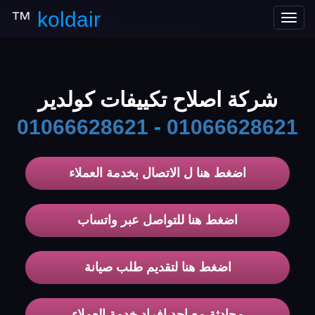
™
koldair
Toggle
navigation
شركة اصلاح تكييفات كولدير
01066628621
-
01066628621
اضغط هنا ل الاتصال بخدمة العملاء
اضغط هنا للتواصل عبر واتساب
اضغط هنا لتقديم طلب صيانة
محادثة مع احد افراد خدمة العملاء