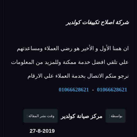
شركة اصلاح تكييفات كولدير
ان همنا الأول و الأخير هو رضي العملاء ومساعدتهم
علي تلقي افضل خدمة ممكنة وللمزيد من المعلومات
نرجو منكم الاتصال بخدمة العملاء علي الارقام
01066628621
-
01066628621
مركز صيانة كولدير
بواسطة :
وقت نشر المقالة :
27-8-2019