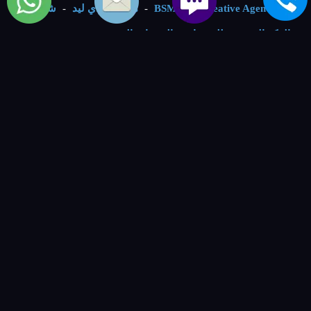
BSMART Creative Agency
-
مصنع نوراي ليد
-
شركة
الفكر الرقمي - للمنتجات و الخدمات التقنية
-
VIP Numbers -
ارقام مميزة
-
خدمات الصيانة
صيانة غسالات كولدير
.
صيانة مجفف ملابس كولدير
.