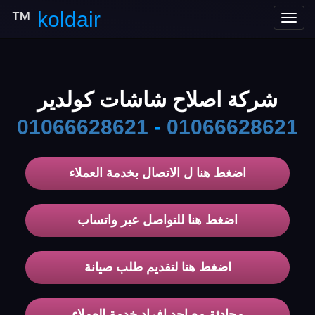
™
koldair
Toggle
navigation
شركة اصلاح شاشات كولدير
01066628621
-
01066628621
اضغط هنا ل الاتصال بخدمة العملاء
اضغط هنا للتواصل عبر واتساب
اضغط هنا لتقديم طلب صيانة
محادثة مع احد افراد خدمة العملاء