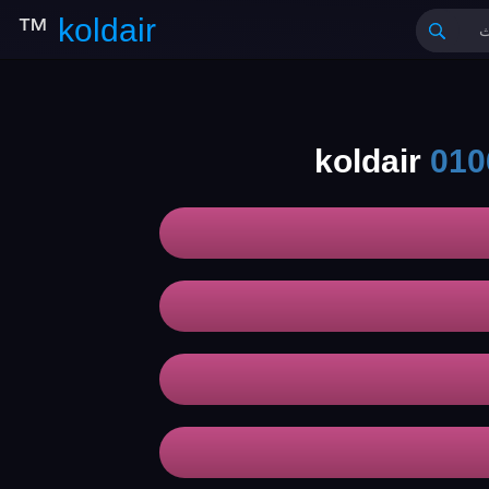
™
koldair
010