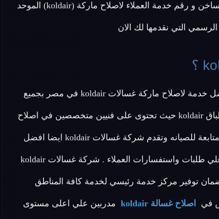
الجيزة و جميع محافظات مصر .. اتصل الان علي الخط الساخن و رقم خدمة العملاء لاصلاح ماركة (koldair) الموحد
رسمي التي نقدمها لك الان
عزيزي العميل تقدم لك شركة اصلاح غسالات koldair افضل خدمة لاصلاح ماركة غسالات koldair في مصر بجميع
أنواعها من غسالات ملابس و غسالات أطفال وغسالات اطباق koldair حيث تحتوى على فنيين متخصصين في اصلاح
غسالة koldair وتقدم لكم قطع غيار اصلية 100% وجودة ومتابعة للصيانه وتقدم شركة غسالات koldair ايضا افضل
خدمة عملاء متخصصة لمتابعة خط سير الاصلاح والاجابة علي طلبات واستفسارات العملاء . شركة غسالات koldair
ان توفير مركز خدمة رئيسي لخدمة كافة المناطق
اصلاح غسالة koldair
مدربين علي اعلى مستوى