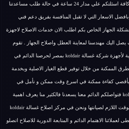
لدينا في شركة غسالات koldair فريق مخصص للرد علي كافة اسئلتكم علي مدار 24 ساعة في حالة طلب مساعدتنا
ضل الاسعار التي لا تقبل المنافسة بفريق دعم فني
كلة الجهاز الخاص بكم اطلب الان خدمات الاصلاح لاجهزة
قياسي سوف يصل اليك مهندسنا لمعاينة العطل واصلاح الجهاز . تقوم
شركة اصلاح غسالة koldair أيضا بتوفير خدمة اصلاح منزلية لأجهزة شركة غسالة koldair بمصر لحرصنا الدائم في
ول بأفضل الطرق الممكنة من خلال توفير قطع الغيار الاصلية وبخدمة
مل بأقصي كفاءة ممكنة في اسرع وقت ممكن و نأمل في
تقديم خدمة نموذجية تحظى بكامل رضا عملاء غسالة koldair فتواصلكم الدائم معنا يسعدنا فالكثير منا يعرف اهمية
الاجهزة الكهربائية المنزلية والاضرار الناتجة عن تعطلها والوقت اللازم لصيانتها ونحن في مركز اصلاح غسالة koldair
لعملائنا الاهتمام الدائم و المتابعة الدورية للاصلاح اتصلو