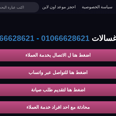
سياسة الخصوصية
احجز موعد اون لاين
ت koldair
01066628621
-
66628621
اضغط هنا ل الاتصال بخدمة العملاء
اضغط هنا للتواصل عبر واتساب
اضغط هنا لتقديم طلب صيانة
محادثة مع احد افراد خدمة العملاء