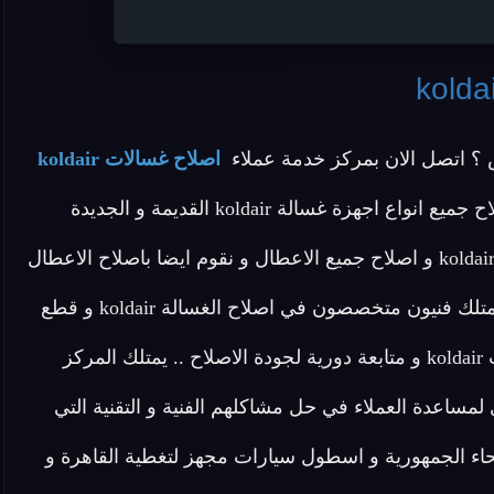
 اتصل الان بمركز خدمة عملاء
اصلاح غسالات koldair
المنزلية المعتمد بمصر وهو شركة معتمدة تقدم خدمة اصلاح جميع انواع اجهزة غسالة koldair القديمة و الجديدة
واصلاح غسالات اتوماتيك koldair و اصلاح غسالات اطباق koldair و اصلاح جميع الاعطال و نقوم ايضا باصلاح الاعطال
البسيطة في المنزل .. ولاننا الشركة المعتمد في مصر و نمتلك فنيون متخصصون في اصلاح الغسالة koldair و قطع
غيار اصلية نقدم لكم ضمان عام علي خدمة اصلاح غسالات koldair و متابعة دورية لجودة الاصلاح .. يمتلك المركز
ربة علي اعلي مستوي لمساعدة العملاء في حل مشاكلهم الفنية و التقنية التي
نحاء الجمهورية و اسطول سيارات مجهز لتغطية القاهرة و