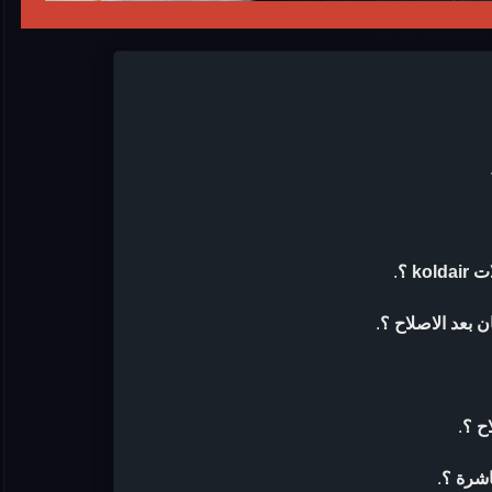
k ؟
.
.
ح ؟
.
اشرة ؟
.