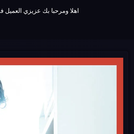
اهلا ومرحبا بك عزيزي العميل في شركة اصلاح غسالات koldair ن