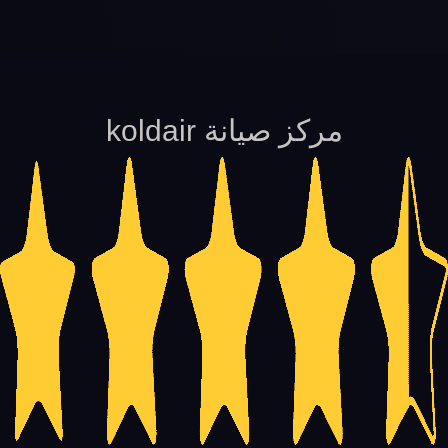
مركز صيانة koldair