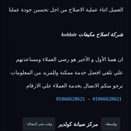
العميل اثناء عملية الاصلاح من اجل تحسين جودة عملنا
شركة اصلاح مكيفات koldair
ان همنا الأول و الأخير هو رضي العملاء ومساعدتهم
علي تلقي افضل خدمة ممكنة وللمزيد من المعلومات
نرجو منكم الاتصال بخدمة العملاء علي الارقام
01066628621
-
01066628621
مركز صيانة كولدير
بواسطة :
وقت نشر المقالة :