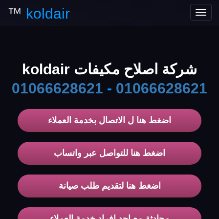
™
koldair
Toggle
navigation
شركة اصلاح مكيفات koldair
01066628621
-
01066628621
اضغط هنا ل الاتصال بخدمة العملاء
اضغط هنا للتواصل عبر واتساب
اضغط هنا لتقديم طلب صيانة
محادثة مع احد افراد خدمة العملاء