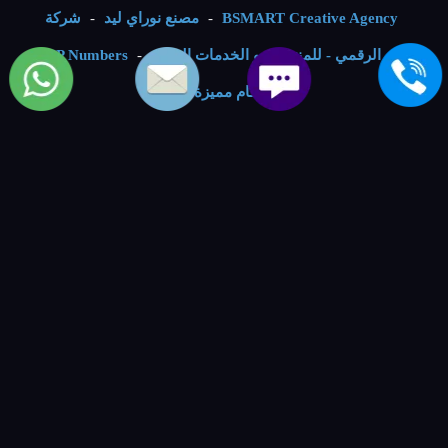
BSMART Creative Agency
-
مصنع نوراي ليد
-
شركة
الفكر الرقمي - للمنتجات و الخدمات التقنية
-
VIP Numbers -
ارقام مميزة
-
خدمات الصيانة
صيانة غسالات كولدير
.
صيانة مجفف ملابس كولدير
.