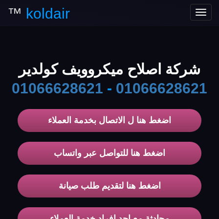
™
koldair
Toggle
navigation
شركة اصلاح ميكروويف كولدير
01066628621
-
01066628621
اضغط هنا ل الاتصال بخدمة العملاء
اضغط هنا للتواصل عبر واتساب
اضغط هنا لتقديم طلب صيانة
محادثة مع احد افراد خدمة العملاء