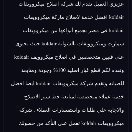
عزيزي العميل تقدم لك شركة اصلاح ميكروويفات
koldair افضل خدمة لاصلاح ماركة ميكروويفات
koldair في مصر بجميع أنواعها من ميكروويفات
سمارت وميكروويفات بالشواية koldair حيث تحتوى
على فنيين متخصصين في اصلاح ميكروويف koldair
وتقدم لكم قطع غيار اصلية 100% وجودة ومتابعة
للصيانه وتقدم شركة ميكروويفات koldair ايضا افضل
خدمة عملاء متخصصة لمتابعة خط سير الاصلاح
والاجابة علي طلبات واستفسارات العملاء . شركة
ميكروويفات koldair تعمل علي التأكد من حصولك