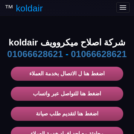
™
koldair
Toggle
navigation
شركة اصلاح ميكروويف koldair
01066628621
-
01066628621
اضغط هنا ل الاتصال بخدمة العملاء
اضغط هنا للتواصل عبر واتساب
اضغط هنا لتقديم طلب صيانة
محادثة مع احد افراد خدمة العملاء