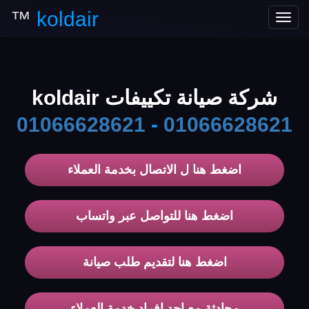
™
koldair
Toggle
navigation
شركة صيانة تكييفات koldair
01066628621
-
01066628621
اضغط هنا ل الاتصال بخدمة العملاء
اضغط هنا للتواصل عبر واتساب
اضغط هنا لتقديم طلب صيانة
محادثة مع احد افراد خدمة العملاء