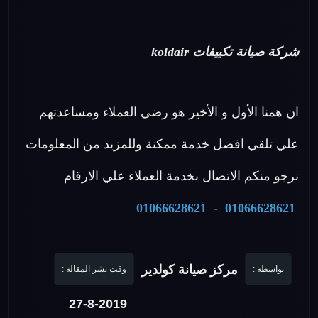
شركة صيانة تكييفات koldair
ان همنا الأول و الأخير هو رضي العملاء ومساعدتهم
علي تلقي افضل خدمة ممكنة وللمزيد من المعلومات
نرجو منكم الاتصال بخدمة العملاء علي الارقام
01066628621
-
01066628621
مركز صيانة كولدير
بواسطة :
وقت نشر المقالة :
27-8-2019