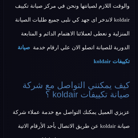
والوقت اللازم لصيانتها ونحن في مركز صيانة تكييف
koldair لاندخر اى جهد كي نلبى جميع طلبات الصيانة
المنزلية و نعطى لعملائنا الاهتمام الدائم و المتابعة
الدورية للصيانة اتصلو الان علي ارقام خدمة
صيانة
تكييفات koldair
كيف يمكنني التواصل مع شركة
صيانة تكييفات koldair ؟
عزيزي العميل يمكنك التواصل مع خدمة عملاء شركة
صيانة koldair عن طريق الاتصال بأحد الأرقام الاتية