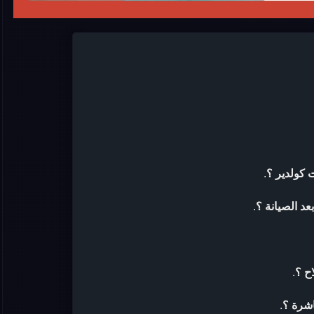
 كولدير ؟
.
د الصيانة ؟
.
ح ؟
.
اشرة ؟
.