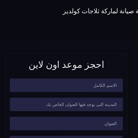
صيانة لماركة ثلاجات كولدير
احجز موعد اون لاين