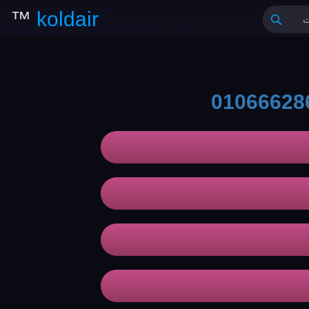
™
koldair
01066628