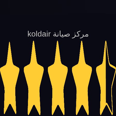
مركز صيانة koldair