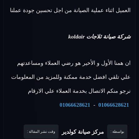
العميل اثناء عملية الصيانة من اجل تحسين جودة عملنا
شركة صيانة ثلاجات koldair
ان همنا الأول و الأخير هو رضي العملاء ومساعدتهم
علي تلقي افضل خدمة ممكنة وللمزيد من المعلومات
نرجو منكم الاتصال بخدمة العملاء علي الارقام
01066628621
-
01066628621
مركز صيانة كولدير
بواسطة :
وقت نشر المقالة :