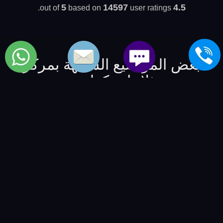
5
14597
4.5
based on
user ratings.
out of
بعض المواضيع الشبيهة بمركز
ثلاجات كولدير
شركة اصلاح fridge tcl
-
شركة اصلاح تلاجة bauknecht
-
شركة اصلاح refrigerators brandt
-
شركة اصلاح ثلاجة
junker
-
شركة اعطال ثلاجات speed-queen
-
شركة اعطال
تلاجات amana
-
شركة اعطال fridge saturn
-
خدمة صيانة
الماركات العالمية | العالمية للصيانة والتوكيلات
-
BSMART
Creative Agency
-
مصنع نوراي ليد
-
شركة الفكر الرقمي -
للمنتجات و الخدمات التقنية
-
VIP Numbers - ارقام مميزة
-