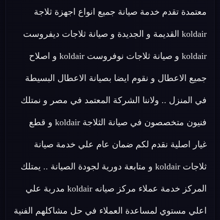
معتمدة تقدم خدمة صيانة جميع انواع اجهزة ثلاجة
koldair القديمة و الجديدة و صيانة ثلاجات ديفروست
koldair و صيانة ثلاجات نوفروست koldair و اصلاح
جميع الاعطال و نقوم ايضا بصيانة الاعطال البسيطة
في المنزل .. ولاننا الشركة المعتمد في مصر و نمتلك
فنيون متخصصون في صيانة الثلاجة koldair و قطع
غيار اصلية نقدم لكم ضمان عام علي خدمة صيانة
ثلاجات koldair و متابعة دورية لجودة الصيانة .. يمتلك
المركز خدمة عملاء مركز صيانه koldair مدربة علي
اعلي مستوي لمساعدة العملاء في حل مشاكلهم الفنية