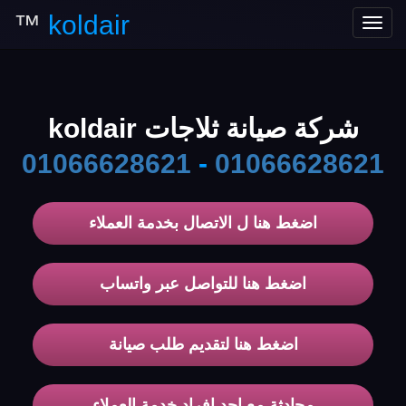
™
koldair
Toggle
navigation
شركة صيانة ثلاجات koldair
01066628621
-
01066628621
اضغط هنا ل الاتصال بخدمة العملاء
اضغط هنا للتواصل عبر واتساب
اضغط هنا لتقديم طلب صيانة
محادثة مع احد افراد خدمة العملاء