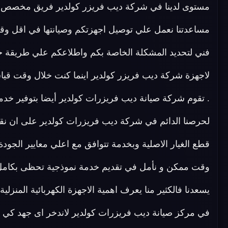
مساعدتنا نعمل علي توصيل اجهزتكم وصيانتها في اقل وقت
فني لتحديد المشكلة الخاصة بكم واطلاعكم علي طريقة ح
لاجهزة شركة ديب فريزر كولدير اينما كنت خلال وقت قيا
. تقوم شركة صيانة ديب فريزرات كولدير أيضا بتوفير خد
لحرصنا الدائم في شركة ديب فريزرات كولدير على ان نقد
قطع الغيار الاصلية وبخدمة تتوافق مع اعلي معايير الجو
وقت ممكن و نأمل في تقديم خدمة نموذجية تحظى بكامل ر
يسعدنا فالكثير منا يعرف اهمية الاجهزة الكهربائية المنزلي
في مركز صيانة ديب فريزرات كولدير لاندخر اى جهد كي نلبى