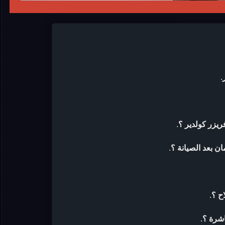
.
يزر كولدير ؟
.
ن بعد الصيانة ؟
.
ح ؟
.
اشرة ؟
.