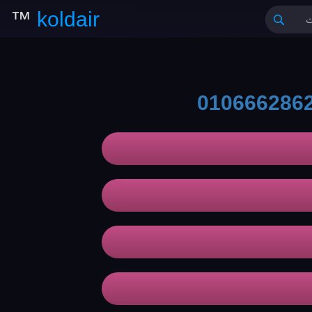
™
koldair
010666286