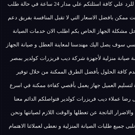
مستوى لدينا في شركة ديب فريزر كولدير فريق مخصص للرد علي كافة اسئلتكم علي مدار 24 ساعة في حالة طلب
 ممكن بافضل الاسعار التي لا تقبل المنافسة بفريق دعم
ل مشكلة الجهاز الخاص بكم اطلب الان خدمات الصيانة
سي سوف يصل اليك مهندسنا لمعاينة العطل و صيانة الجهاز
مة صيانة منزلية لأجهزة شركة ديب فريزرات كولدير بمصر
م كافة الحلول بأفضل الطرق الممكنة من خلال توفير
دة لتسليم العميل جهاز يعمل بأقصي كفاءة ممكنة في اسرع
ضا عملاء ديب فريزرات كولدير فتواصلكم الدائم معنا
ة والاضرار الناتجة عن تعطلها والوقت اللازم لصيانتها ونحن
 جميع طلبات الصيانة المنزلية و نعطى لعملائنا الاهتمام