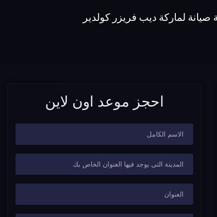
صيانة لماركة ديب فريزر كولدير
احجز موعد اون لاين