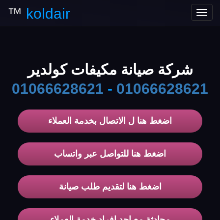
™
koldair
Toggle
navigation
شركة صيانة مكيفات كولدير
01066628621
-
01066628621
اضغط هنا ل الاتصال بخدمة العملاء
اضغط هنا للتواصل عبر واتساب
اضغط هنا لتقديم طلب صيانة
محادثة مع احد افراد خدمة العملاء