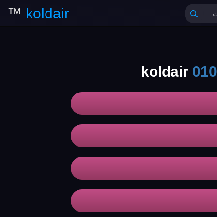
™
koldair
010