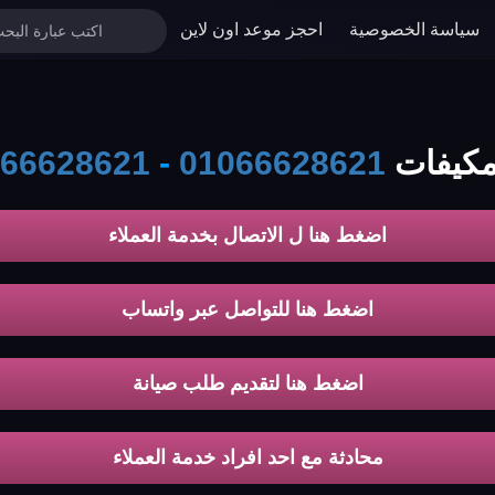
سياسة الخصوصية
احجز موعد اون لاين
ت koldair
01066628621
-
66628621
اضغط هنا ل الاتصال بخدمة العملاء
اضغط هنا للتواصل عبر واتساب
اضغط هنا لتقديم طلب صيانة
محادثة مع احد افراد خدمة العملاء