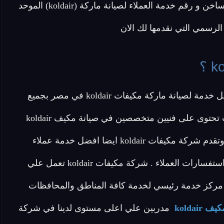
الجيزة و جميع محافظات مصر .. اتصل الان علي الخط الساخن و رقم خدمة العملاء لصيانة ماركة (koldair) الموحد
رسمي التي نقدمها لك الان
عزيزي العميل تقدم لك شركة صيانة مكيفات koldair افضل خدمة لصيانة ماركة مكيفات koldair في مصر بجميع
أنواعها من مكيفات انفرتر ومكيفات كونسيلد koldair حيث تحتوى على فنيين متخصصين في صيانة مكيف koldair
وتقدم لكم قطع غيار اصلية 100% وجودة ومتابعة للصيانه وتقدم شركة مكيفات koldair ايضا افضل خدمة عملاء
متخصصة لمتابعة خط سير الصيانة والاجابة علي طلبات واستفسارات العملاء . شركة مكيفات koldair تعمل علي
مركز خدمة رئيسي لخدمة كافة المناطق والمحافظات
 koldair
مدربين علي اعلى مستوى لدينا في شركة