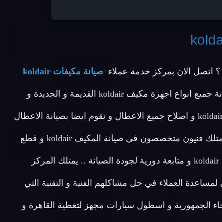
 اتصل الان بمركز خدمة عملاء
صيانة مكيفات koldair
المنزلية المعتمد بمصر وهو شركة معتمدة تقدم خدمة صيانة جميع انواع اجهزة مكيف koldair القديمة و الجديدة و
صيانة مكيفات اتوماتيك koldair و صيانة مكيفات كونسيلد koldair و اصلاح جميع الاعطال و نقوم ايضا بصيانة الاعطال
البسيطة في المنزل .. ولاننا الشركة المعتمد في مصر و نمتلك فنيون متخصصون في صيانة المكيف koldair و قطع
غيار اصلية نقدم لكم ضمان عام علي خدمة صيانة مكيفات koldair و متابعة دورية لجودة الصيانة .. يمتلك المركز
ربة علي اعلي مستوي لمساعدة العملاء في حل مشاكلهم الفنية و التقنية التي
نحاء الجمهورية و اسطول سيارات مجهز لتغطية القاهرة و