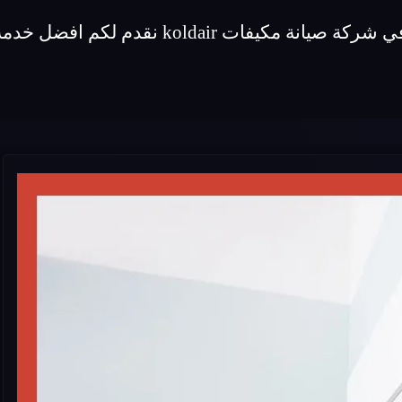
قدم لكم افضل خدمة صيانة لماركة مكيفات koldair