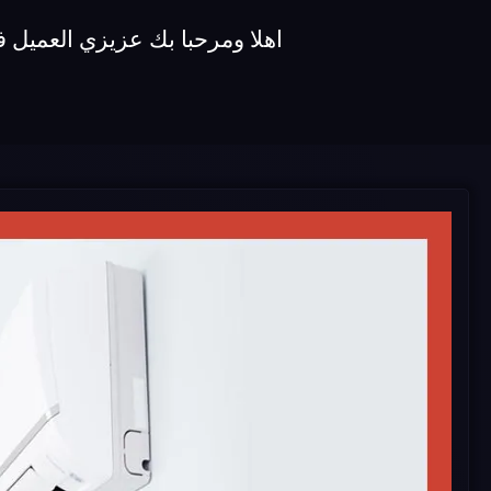
اهلا ومرحبا بك عزيزي العميل في شركة صيانة مكيفات koldair ن