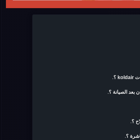
k ؟
.
.
ح ؟
.
اشرة ؟
.