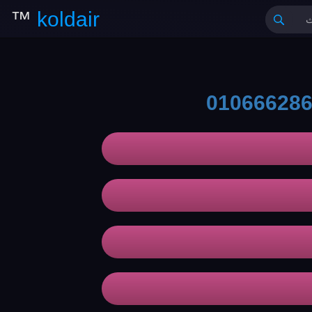
™
koldair
01066628