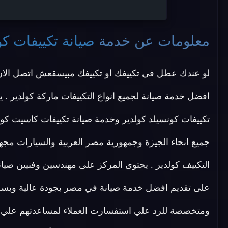
معلومات عن خدمة
صيانة تكييفات كو
لو عندك عطل في تكييفك او تكييفك مبيسقعش اتصل الا
افضل خدمة صيانة لجميع انواع التكييفات ماركة كولدير . 
تكييفات كونسيلد كولدير وخدمة صيانة تكييفات كاسيت كول
جميع انحاء الجيزة وجمهورية مصر العربية والسيارات مج
التكييف كولدير . يحتوى المركز على مهندسين وفنيين صي
على تقديم افضل خدمة صيانة في مصر بجودة عالية وبسرعة
ومتخصصة للرد علي استفسارت العملاء لمساعدتهم علي 