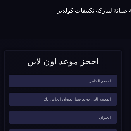
صيانة لماركة تكييفات كولدير
احجز موعد اون لاين