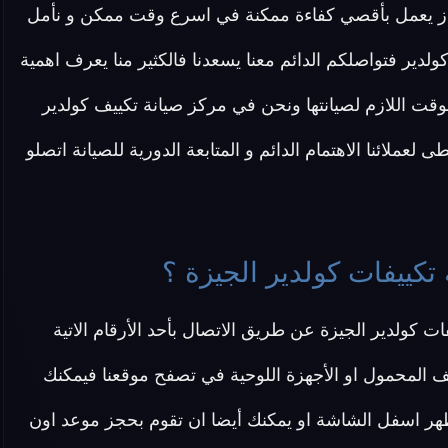
جهاز يعمل بأقصي كفاءة ممكنة في اسرع وقت ممكن و نأمل
دير فتواصلكم الدائم معنا يسعدنا فالكثير منا يعرف اهمية
والوقت اللازم لصيانتها ونحن في مركز صيانة تكييف كولدير
لعملائنا الاهتمام الدائم و المتابعة الدورية للصيانة اتصلو
كييفات كولدير الجيزة ؟
 كولدير الجيزة عن طريق الاتصال بأحد الأرقام الاتية
ف المحمول او الأجهزة اللوحية في تصفح موقعنا فيمكنك
هر اسفل الشاشة او يمكنك أيضا ان تقوم بحجز موعد اون