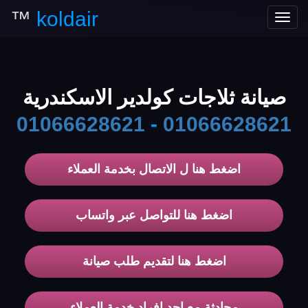
™
koldair
Toggle
navigation
صيانة ثلاجات كولدير الاسكندرية
01066628621
-
01066628621
اضغط هنا ل الاتصال بخدمة العملاء
اضغط هنا للتواصل عبر واتساب
اضغط هنا لتقديم طلب صيانة
محادثة مع احد افراد خدمة العملاء