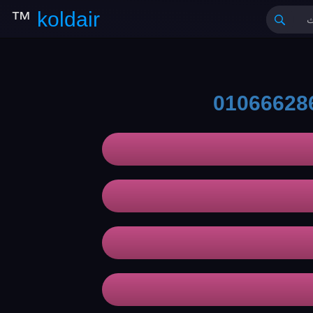
™
koldair
01066628