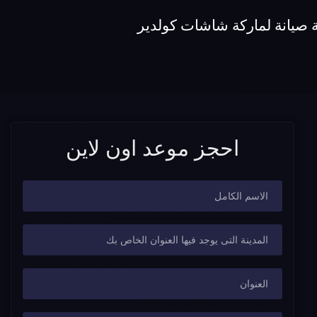
 صيانة لماركة شاشات كولدير
احجز موعد اون لاين