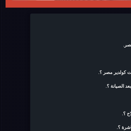
صر
.
ت كولدير مصر ؟
.
د الصيانة ؟
.
ح ؟
.
اشرة ؟
.