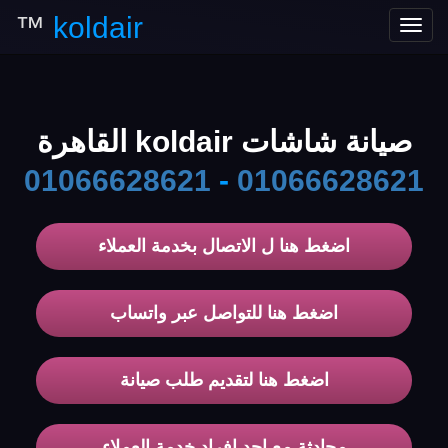
™
koldair
Toggle
navigation
صيانة شاشات koldair القاهرة
01066628621
-
01066628621
اضغط هنا ل الاتصال بخدمة العملاء
اضغط هنا للتواصل عبر واتساب
اضغط هنا لتقديم طلب صيانة
محادثة مع احد افراد خدمة العملاء