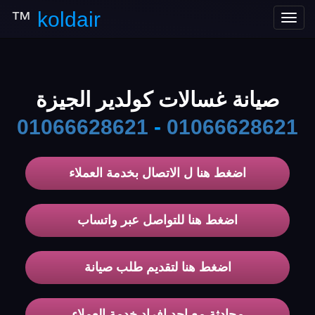
™
koldair
Toggle
navigation
صيانة غسالات كولدير الجيزة
01066628621
-
01066628621
اضغط هنا ل الاتصال بخدمة العملاء
اضغط هنا للتواصل عبر واتساب
اضغط هنا لتقديم طلب صيانة
محادثة مع احد افراد خدمة العملاء