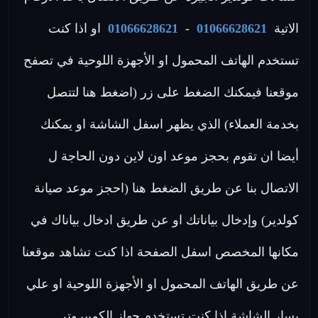
الاتية
01066628621
-
01066628621
او اذا كنت
تستخدم الهاتف المحمول او الأجهزة اللوحية في تصفح
موقعنا فيمكنك الضغط على زر (اضغط هنا لتتصل
بخدمة العملاء) الذي يظهر اسفل الشاشة او يمكنك
أيضا ان تقوم بحجز موعد اون لاين دون الحاجة ل
الاتصال بنا عن طريق الضغط هنا (احجز موعد صيانة
كولدير) وإدخال بياناتك او عن طريق ادخال بياناك في
مكانها المخصص اسفل الصفحة اذا كنت تشاهد موقعنا
عن طريق الهاتف المحمول او الأجهزة اللوحية او علي
يسار الشاشة اذا كنت تستخدم جهاز الكمبيروتر