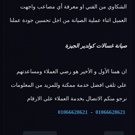
الشكاوي من الفني او معرفة أي مصاعب واجهت
العميل اثناء عملية الصيانة من اجل تحسين جودة عملنا
صيانة غسالات كولدير الجيزة
ان همنا الأول و الأخير هو رضي العملاء ومساعدتهم
علي تلقي افضل خدمة ممكنة وللمزيد من المعلومات
نرجو منكم الاتصال بخدمة العملاء علي الارقام
01066628621
-
01066628621