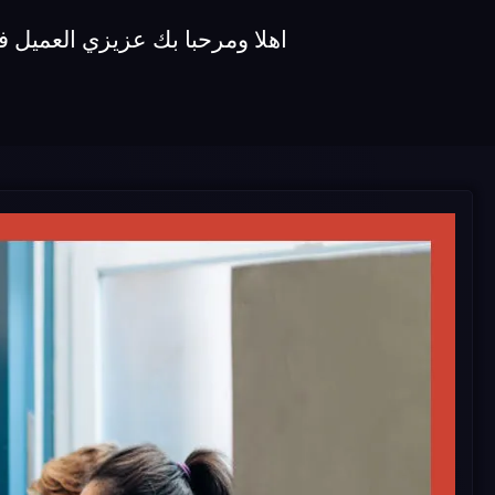
اهلا ومرحبا بك عزيزي العميل في شركة صيانة غسالات koldair ن