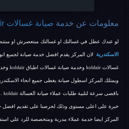
معلومات عن خدمة
صيانة غسالات koldair الاسكندرية
لو عندك عطل في غسالتك او غسالتك مبتعصرش او مبتن
الاسكندرية
ويمتلك المركز اسطول صيانة يغطى جميع انحاء الاسكندر
باق
خبرة على اعلى مستوى وذلك لحرصنا على تقديم افضل خد
المركز ايضا خدمة عملاء مدربة ومتخصصة للرد علي است