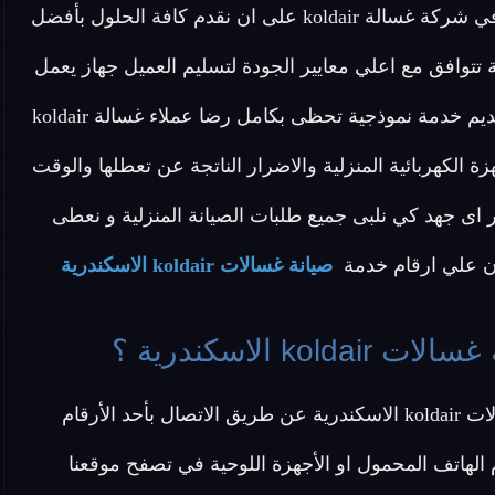
منزلية لأجهزة شركة غسالة koldair بمصر لحرصنا الدائم في شركة غسالة koldair على ان نقدم كافة الحلول بأفضل
 تتوافق مع اعلي معايير الجودة لتسليم العميل جهاز يعمل
بأقصي كفاءة ممكنة في اسرع وقت ممكن و نأمل في تقديم خدمة نموذجية تحظى بكامل رضا عملاء غسالة koldair
زة الكهربائية المنزلية والاضرار الناتجة عن تعطلها والوقت
نتها ونحن في مركز صيانة غسالة koldair لاندخر اى جهد كي نلبى جميع طلبات الصيانة المنزلية و نعطى
الان علي ارقام خدمة
صيانة غسالات koldair الاسكندرية
الاسكندرية ؟
عزيزي العميل يمكنك التواصل مع خدمة عملاء صيانة غسالات koldair الاسكندرية عن طريق الاتصال بأحد الأرقام
الهاتف المحمول او الأجهزة اللوحية في تصفح موقعنا