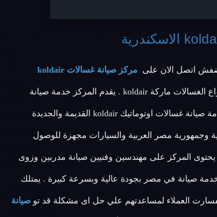
ضفش اتصل الان على
مركز صيانة غسالات koldair
لان المركز يقدم افضل خدمة صيانة لجميع انواع الغسالات ماركة koldair . يقدم المركز خدمة صيانة
غسالات koldair وخدمة صيانة غسالات اطباق koldair وخدمة صيانة غسالات اوتوماتيك koldair القديمة والجديدة
ية وجمهورية مصر العربية والسيارات مجهزة للوصول
صى سرعة لتلبية طلبات عملاء صيانة الغسالة koldair . يحتوى المركز على مهندسين وفنيين صيانة مدربين وزوى
مة صيانة في مصر بجودة عالية وبسرعة كبيرة . يمتلك
فسارت العملاء لمساعدتهم علي حل اى مشكلة قد تو
صيانة