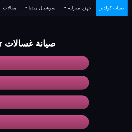
صيانة كولدير
اجهزة منزلية
سوشيال ميديا
مقالات
صيانة غسالات koldair الاسكندرية