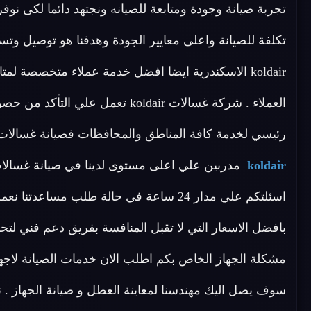
تجربة صيانة وجودة ومتابعة للصيانه ونجتهد دائما لكى نو
تكلفة للصيانة واعلى معايير الجودة وهدفنا هو توصيل وتس
koldair الاسكندرية ايضا افضل خدمة عملاء متخصصة ل
العملاء . شركة غسالات koldair تع
رئيسي لخدمة كافة المناطق والمحافظات فصيانة غسالات koldair الاسكندرية لديها فريق متخصص 
koldair
اسئلتكم علي مدار 24 ساعة في حالة طلب م
بافضل الاسعار التي لا تقبل المنافسة بفريق دعم فني ل