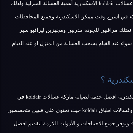
الصيانة . يعرف مركز صيانة غسالات koldair الاسكندرية أهمية الغسالة المنزلية ولذلك
ملاء في اسرع وقت ممكن الاسكندرية وجميع المحافظات
ك نمتلك مراقبين للجودة مدربين ومجهزين ليراقبو سير
واء عند القيام بسحب الغسالة من المنزل او عند القيام
عزيزي العميل تقدم لك شركة صيانة غسالات koldair الاسكندرية افضل خدمة لصيانة ماركة غسالات koldair في
مصر بجميع أنواعها من غسالات ملابس و غسالات أطفال وغسالات اطباق koldair حيث تحتوى على فنيين متخصصين
 صيانة غسالة koldair وتقدم لكم قطع غيار اصلية 100% ونوفر جميع الاحتياجات و الأدوات اللازمة لتقديم افضل