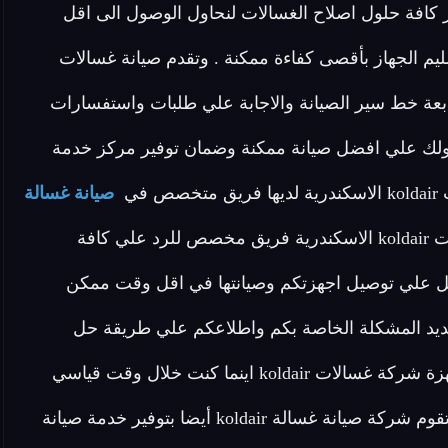
فر كافة حلول اصلاح الغسالات لنحاول الوصول الى اقل
ليم الجهاز بأقصى كفاءة ممكنة . وتقدم صيانة غسالات
متابعة خط سير الصيانة والاجابة علي طلبات واستفسارات
مل علي التأكد من حصولك علي افضل صيانة ممكنة وضمان توفير مركز خدمة
في
صيانة غسالة
مدربين علي اعلى مستوى لدينا في صيانة غسالات koldair الاسكندرية فريق مخصص للرد علي كافة
ساعدتنا نعمل علي توصيل اجهزتكم وصيانتها في اقل وقت ممكن
تحديد المشكلة الخاصة بكم واطلاعكم علي طريقة حل
مشكلة الجهاز الخاص بكم اطلب الان خدمات الصيانة لاجهزة شركة غسالات koldair اينما كنت خلال وقت قياسي
سوف يصل اليك مهندسنا لمعاينة العطل و صيانة الجهاز . تقوم شركة صيانة غسالة koldair أيضا بتوفير خدمة صيانة