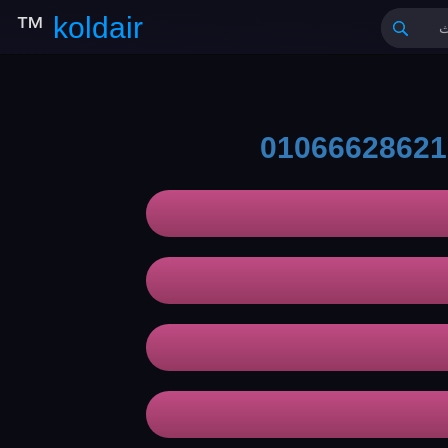
™
koldair
01066628621