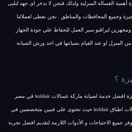
 يعرف مركز صيانة غسالات koldair الجيزة أهمية الغسالة المنزلية ولذلك فنحن لا ندخر اى جهد لنلبى
زة وجميع المحافظات والمناطق . نحن نعطى لعملائنا
 ومجهزين ليراقبو سير العمل للحفاظ علي جودة الجهاز
 المنزل او عند القيام بصيانتها في احد ورش الصيانة
عزيزي العميل تقدم لك شركة صيانة غسالات koldair الجيزة افضل خدمة لصيانة ماركة غسالات koldair في مصر
بجميع أنواعها من غسالات ملابس و غسالات أطفال وغسالات اطباق koldair حيث تحتوى على فنيين متخصصين في
لة koldair وتقدم لكم قطع غيار اصلية 100% ونوفر جميع الاحتياجات و الأدوات اللازمة لتقديم افضل تجربة