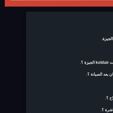
.
ة ؟
.
.
ح ؟
.
اشرة ؟
.