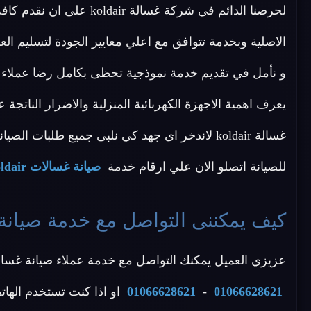
لحرصنا الدائم في شركة غسا
الاصلية وبخدمة تتوافق مع اعلي معايير الجودة لتسليم 
يعرف اهمية الاجهزة الكهربائية المنزلية والاضرار الناتجة
غسالة koldair لاندخر اى جهد كي نلبى جميع طلبات ال
للصيانة اتصلو الان علي ارقام خدمة
صيانة غسالات koldair الجيزة
كيف يمكننى التواصل مع خدمة صيانة غسالات ldair
عزيزي العميل يمكنك التواصل مع خدمة عملاء صيانة غسالات koldair الجيزة عن طريق الاتصال بأحد الأرقام
01066628621
-
01066628621
او اذا كنت تستخدم الهات