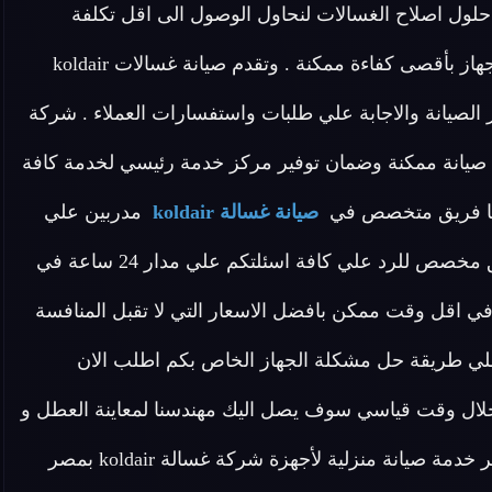
ة حلول اصلاح الغسالات لنحاول الوصول الى اقل تكلفة
للصيانة واعلى معايير الجودة وهدفنا هو توصيل وتسليم الجهاز بأقصى كفاءة ممكنة . وتقدم صيانة غسالات koldair
لصيانة والاجابة علي طلبات واستفسارات العملاء . شركة
لي افضل صيانة ممكنة وضمان توفير مركز خدمة رئيسي لخدمة كافة
صيانة غسالة koldair
مدربين علي
اعلى مستوى لدينا في صيانة غسالات koldair الجيزة فريق مخصص للرد علي كافة اسئلتكم علي مدار 24 ساعة في
ي اقل وقت ممكن بافضل الاسعار التي لا تقبل المنافسة
لي طريقة حل مشكلة الجهاز الخاص بكم اطلب الان
هزة شركة غسالات koldair اينما كنت خلال وقت قياسي سوف يصل اليك مهندسنا لمعاينة العطل و
صيانة الجهاز . تقوم شركة صيانة غسالة koldair أيضا بتوفير خدمة صيانة منزلية لأجهزة شركة غسالة koldair بمصر