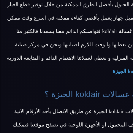
لة koldair على ان نقدم كافة الحلول بأفضل الطرق الممكنة من خلال توفير قطع الغيار
العميل جهاز يعمل بأقصي كفاءة ممكنة في اسرع وقت ممكن
و نأمل في تقديم خدمة نموذجية تحظى بكامل رضا عملاء غسالة koldair فتواصلكم الدائم معنا يسعدنا فالكثير منا
 عن تعطلها والوقت اللازم لصيانتها ونحن في مركز صيانة
صيانة المنزلية و نعطى لعملائنا الاهتمام الدائم و المتابعة الدورية
ko الجيزة ؟
 الاتية
ف المحمول او الأجهزة اللوحية في تصفح موقعنا فيمكنك