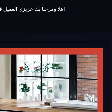
اهلا ومرحبا بك عزيزي العميل في شركة صيانة غسالات koldair ن