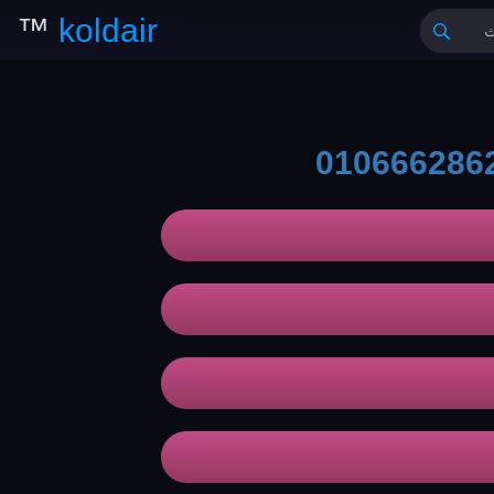
™
koldair
010666286