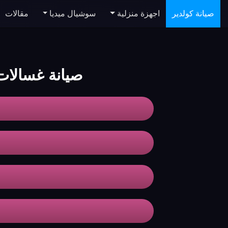
صيانة كولدير
اجهزة منزلية
سوشيال ميديا
مقالات
صيانة غسالات koldair الجي