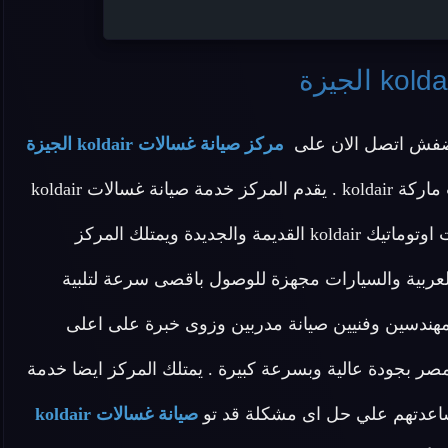
ضفش اتصل الان على
مركز صيانة غسالات koldair الجيزة
لان المركز يقدم افضل خدمة صيانة لجميع انواع الغسالات ماركة koldair . يقدم المركز خدمة صيانة غسالات koldair
وخدمة صيانة غسالات اطباق koldair وخدمة صيانة غسالات اوتوماتيك koldair القديمة والجديدة ويمتلك المركز
عربية والسيارات مجهزة للوصول باقصى سرعة لتلبية
kol . يحتوى المركز على مهندسين وفنيين صيانة مدربين وزوى خبرة على اعلى
 بجودة عالية وبسرعة كبيرة . يمتلك المركز ايضا خدمة
اعدتهم علي حل اى مشكلة قد تو
صيانة غسالات koldair