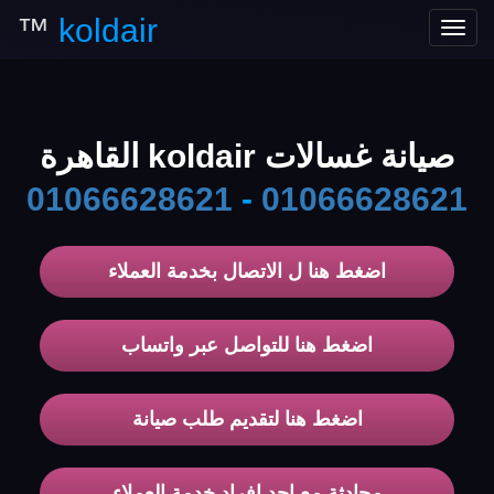
™
koldair
Toggle
navigation
صيانة غسالات koldair القاهرة
01066628621
-
01066628621
اضغط هنا ل الاتصال بخدمة العملاء
اضغط هنا للتواصل عبر واتساب
اضغط هنا لتقديم طلب صيانة
محادثة مع احد افراد خدمة العملاء