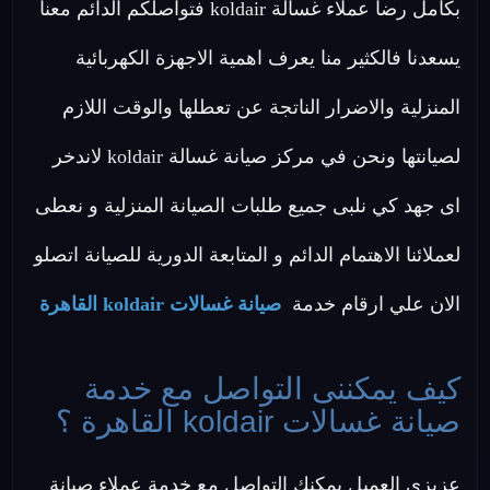
بكامل رضا عملاء غسالة koldair فتواصلكم الدائم معنا
يسعدنا فالكثير منا يعرف اهمية الاجهزة الكهربائية
المنزلية والاضرار الناتجة عن تعطلها والوقت اللازم
لصيانتها ونحن في مركز صيانة غسالة koldair لاندخر
اى جهد كي نلبى جميع طلبات الصيانة المنزلية و نعطى
لعملائنا الاهتمام الدائم و المتابعة الدورية للصيانة اتصلو
الان علي ارقام خدمة
صيانة غسالات koldair القاهرة
كيف يمكننى التواصل مع خدمة
صيانة غسالات koldair القاهرة ؟
عزيزي العميل يمكنك التواصل مع خدمة عملاء صيانة