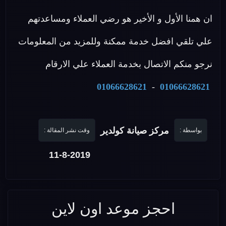
ان همنا الأول و الأخير هو رضي العملاء ومساعدتهم
علي تلقي افضل خدمة ممكنة وللمزيد من المعلومات
نرجو منكم الاتصال بخدمة العملاء علي الارقام
01066628621
-
01066628621
مركز صيانة كولدير
بواسطة :
وقت نشر المقالة :
11-8-2019
احجز موعد اون لاين