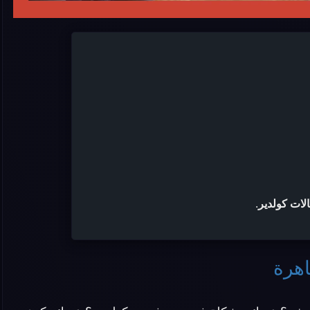
لات كولدير
.
اهرة