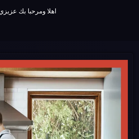
اهلا ومرحبا بك عزيزي