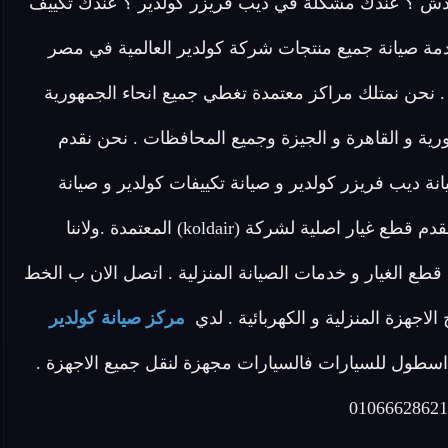
ردش ؟ عندك مشكلة في ديب فريزر كولدير ؟ عندك تكييف
ة صيانة جميع منتجات شركة كولدير العالمية في مصر
ة . نحن نمتلك مراكز معتمدة تغطي جميع انحاء الجمهورية
ية و القاهرة و الجيزة وجميع المحافظات . نحن نقدم
نة ديب فريزر كولدير و صيانة تكييفات كولدير و صيانة
ميكروويف كولدير . نحن في مركز صيانة كولدير المعتمد نقدم قطع غيار اصلية لشركة (koldair) المعتمدة .ولاننا
طع الغيار و خدمات الصيانة المنزلية . اتصل الان ب الخط
مركز صيانة كولدير
طول للسيارات فالسيارات مجهزة لنقل جميع الاجهزة .