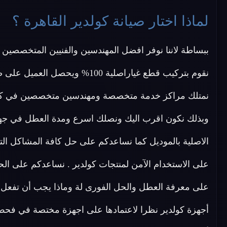
لماذا اختار صيانة كولدير القاهرة ؟
ببساطة لاننا نوفر افضل المهندسين والفنيين المتخصصين ف
نقوم بتركيب قطع غياراصلية 100% و
نمتلك مراكز خدمة متخصصة ومهندسين متخصصين في كل
وبذلك نكون اقرب اليك ونصلك اسرع ومدة العطل في جها
الاصلية بالموديل كما نساعدكم على حل كافة المشاكل التى
على الاستخدام الآمن لمنتجات كولدير . نساعدكم على الح
على معرفة العطل والحل الفورى لة وماذا يجب أن تفعل
أجهزة كولدير نظرا لاعتمادها على اجهزة مختصة في فحص