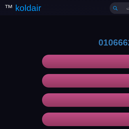
™
koldair
010666