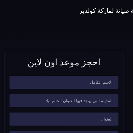
صيانة لماركة كولدير
احجز موعد اون لاين