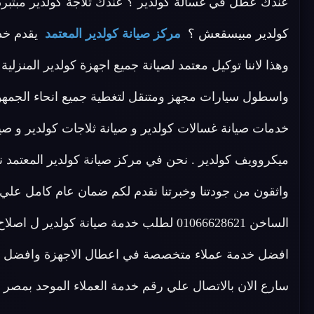
عندك عطل في غسالة كولدير ؟ عندك ثلاجة كولدير مبتب
كولدير مبيسقعش ؟
مركز صيانة كولدير المعتمد
يقدم خدم
وهذا لاننا توكيل معتمد لصيانة جميع اجهزة كولدير المنزلي
واسطول سيارات مجهز ومتنقل لتغطية جميع انحاء الجمهور
خدمات صيانة غسالات كولدير و صيانة ثلاجات كولدير و صيا
واثقون من جودتنا وخبرتنا نقدم لكم ضمان عام كامل علي ق
الساخن 01066628621 لطلب خدمة صيانة كولدير ل اصلاح الاجهزة المنزلية و الكهربائية . لدي
افضل خدمة عملاء متخصصة في اعطال الاجهزة وافضل اس
سارع الان بالاتصال علي رقم خدمة العملاء الموحد بمصر 01066628621