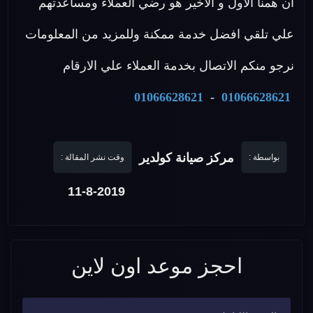
ان همنا الأول و الأخير هو رضي العملاء ومساعدتهم
علي تلقي افضل خدمة ممكنة وللمزيد من المعلومات
نرجو منكم الاتصال بخدمة العملاء علي الارقام
01066628621
-
01066628621
مركز صيانة كولدير
بواسطة :
وقت نشر المقالة :
11-8-2019
احجز موعد اون لاين