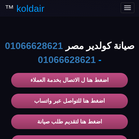
™
koldair
Toggle
navigation
صيانة كولدير مصر
01066628621
01066628621
-
اضغط هنا ل الاتصال بخدمة العملاء
اضغط هنا للتواصل عبر واتساب
اضغط هنا لتقديم طلب صيانة