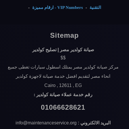
التقنية
-
VIP Numbers - ارقام مميزة
-
Sitemap
صيانة كولدير مصر | تصليح كولدير
$$
مركز صيانة كولدير مصر يمتلك اسطول سيارات تغطى جميع
انحاء مصر لتقديم افضل خدمة صيانة لاجهزة كولدير
Cairo ,
12611 ,
EG
رقم خدمة عملاء صيانة كولدير :
01066628621
البريد الالكتروني :
info@maintenanceservice.org