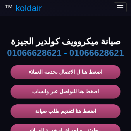
™
koldair
Toggle
navigation
صيانة ميكروويف كولدير الجيزة
01066628621
-
01066628621
اضغط هنا ل الاتصال بخدمة العملاء
اضغط هنا للتواصل عبر واتساب
اضغط هنا لتقديم طلب صيانة
محادثة مع احد افراد خدمة العملاء