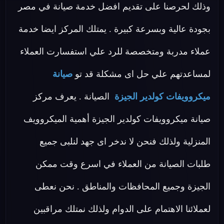
وذلك لحرصنا على تقديم افضل خدمة صيانة في مصر
بجودة عالية وبسرعة كبيرة . يمتلك المركز ايضا خدمة
عملاء مدربة ومتخصصة للرد علي استفسارت العملاء
لمساعدتهم علي حل اى مشكلة قد تو
صيانة
ميكروويفات كولدير الجيزة
الصيانة . يعرف مركز
صيانة ميكروويفات كولدير الجيزة أهمية الميكروويف
المنزلية ولذلك فنحن لا ندخر اى جهد لنلبى جميع
طلبات الصيانة من العملاء في اسرع وقت ممكن
الجيزة وجميع المحافظات والمناطق . نحن نعطى
لعملائنا الاهتمام على الدوام ولذلك نمتلك مراقبين