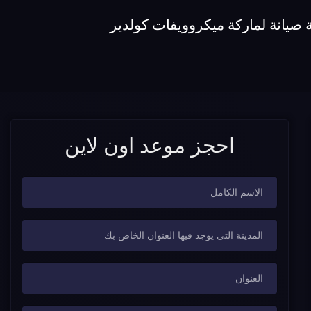
صيانة لماركة ميكروويفات كولدير
احجز موعد اون لاين