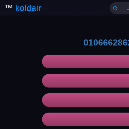
™
koldair
010666286