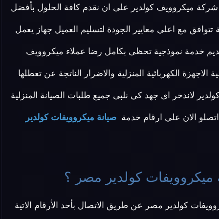
شركة ميكروويف كولدير على ان نقدم كافة الحلول بأفضل
 تتوافق مع اعلي معايير الجودة لتسليم العميل جهاز يعمل
يم خدمة نموذجية تحظى بكامل رضا عملاء ميكروويف
 الاجهزة الكهربائية المنزلية والاضرار الناتجة عن تعطلها
لدير لاندخر اى جهد كي نلبى جميع طلبات الصيانة المنزلية
ة اتصلو الان علي ارقام خدمة
صيانة ميكروويفات كولدير
 ميكروويفات كولدير مصر ؟
ويفات كولدير مصر عن طريق الاتصال بأحد الأرقام الاتية