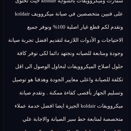
سمارت وميكروويفات بالشواية koldair حيث تحتوى
على فنيين متخصصين في صيانة ميكروويف koldair
وتقدم لكم قطع غيار اصلية 100% ونوفر جميع
الاحتياجات و الأدوات اللازمة لتقديم افضل تجربة صيانة
وجودة ومتابعة للصيانه ونجتهد دائما لكى نوفر كافة
حلول اصلاح الميكروويفات لنحاول الوصول الى اقل
تكلفة للصيانة واعلى معايير الجودة وهدفنا هو توصيل
وتسليم الجهاز بأقصى كفاءة ممكنة . وتقدم صيانة
ميكروويفات koldair الجيزة ايضا افضل خدمة عملاء
متخصصة لمتابعة خط سير الصيانة والاجابة علي