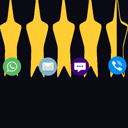
صيانة ميكروويف koldair الجيزة | صيانة ميكروويف كولدير
5
14597
4.5
based on
user ratings.
out of