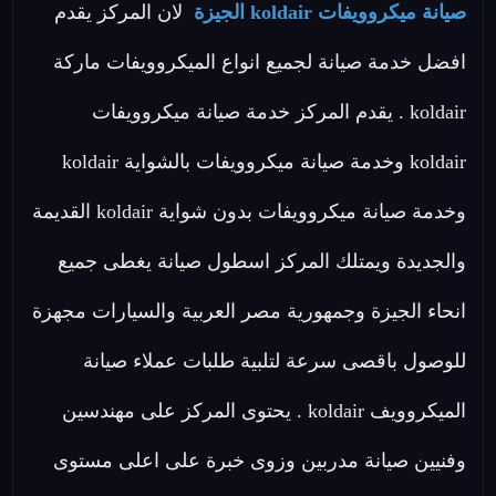
صيانة ميكروويفات koldair الجيزة
لان المركز يقدم
افضل خدمة صيانة لجميع انواع الميكروويفات ماركة
koldair . يقدم المركز خدمة صيانة ميكروويفات
koldair وخدمة صيانة ميكروويفات بالشواية koldair
وخدمة صيانة ميكروويفات بدون شواية koldair القديمة
والجديدة ويمتلك المركز اسطول صيانة يغطى جميع
انحاء الجيزة وجمهورية مصر العربية والسيارات مجهزة
للوصول باقصى سرعة لتلبية طلبات عملاء صيانة
الميكروويف koldair . يحتوى المركز على مهندسين
وفنيين صيانة مدربين وزوى خبرة على اعلى مستوى