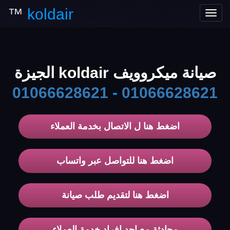
™
koldair
Toggle
navigation
صيانة ميكروويف koldair الجيزة
01066628621
-
01066628621
اضغط هنا ل الاتصال بخدمة العملاء
اضغط هنا للتواصل عبر واتساب
اضغط هنا لتقديم طلب صيانة
محادثة مع احد افراد خدمة العملاء