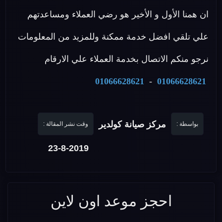
ان همنا الأول و الأخير هو رضي العملاء ومساعدتهم
علي تلقي افضل خدمة ممكنة وللمزيد من المعلومات
نرجو منكم الاتصال بخدمة العملاء علي الارقام
01066628621
-
01066628621
مركز صيانة كولدير
بواسطة :
وقت نشر المقالة :
23-8-2019
احجز موعد اون لاين