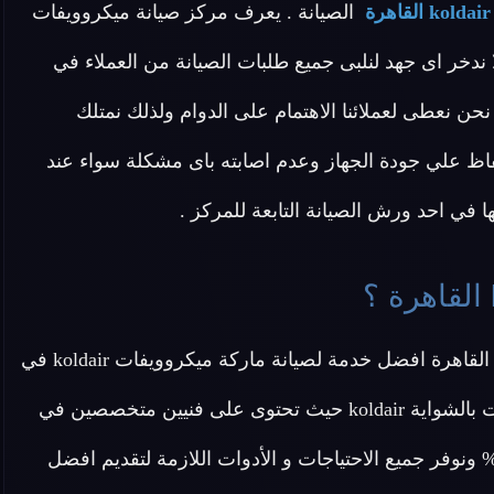
الصيانة . يعرف مركز صيانة ميكروويفات
ن لا ندخر اى جهد لنلبى جميع طلبات الصيانة من العملاء في
 نعطى لعملائنا الاهتمام على الدوام ولذلك نمتلك
فاظ علي جودة الجهاز وعدم اصابته باى مشكلة سواء عند
ا في احد ورش الصيانة التابعة للمركز .
عزيزي العميل تقدم لك شركة صيانة ميكروويفات koldair القاهرة افضل خدمة لصيانة ماركة ميكروويفات koldair في
مصر بجميع أنواعها من ميكروويفات سمارت وميكروويفات بالشواية koldair حيث تحتوى على فنيين متخصصين في
انة ميكروويف koldair وتقدم لكم قطع غيار اصلية 100% ونوفر جميع الاحتياجات و الأدوات اللازمة لتقديم افضل