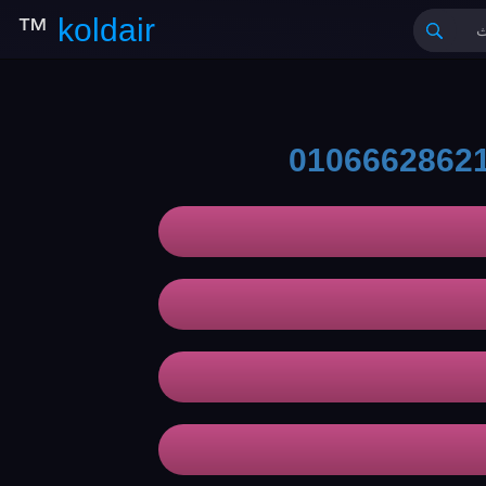
™
koldair
0106662862