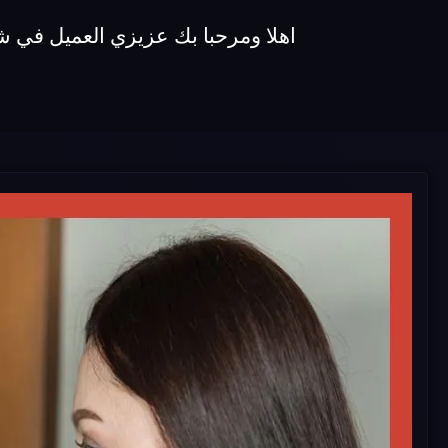
اهلا ومرحبا بك عزيزي العميل في شركة صيانة ميكروويفات koldair نقدم 