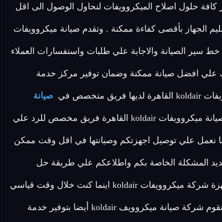
فر كافة حلول اصلاح الميكروويفات لنحاول الوصول الى اقل
ليم الجهاز بأقصى كفاءة ممكنة . وتقدم صيانة ميكروويفات
بعة خط سير الصيانة والاجابة علي طلبات واستفسارات العملاء
 التأكد من حصولك علي افضل صيانة ممكنة وضمان توفير مركز خدمة
متخصص في
صيانة
مدربين علي اعلى مستوى لدينا في صيانة ميكروويفات koldair القاهرة فريق مخصص للرد علي
الة طلب مساعدتنا نعمل علي توصيل اجهزتكم وصيانتها في اقل وقت ممكن
تحديد المشكلة الخاصة بكم واطلاعكم علي طريقة حل
مشكلة الجهاز الخاص بكم اطلب الان خدمات الصيانة لاجهزة شركة ميكروويفات koldair اينما كنت خلال وقت قياسي
سوف يصل اليك مهندسنا لمعاينة العطل و صيانة الجهاز . تقوم شركة صيانة ميكروويف koldair أيضا بتوفير خدمة