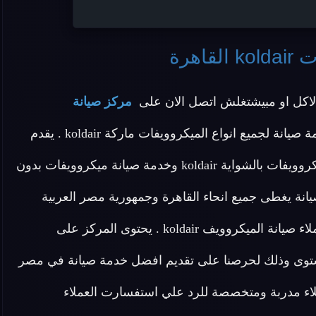
اهرة
اكل او مبيشتغلش اتصل الان على
مركز صيانة
لان المركز يقدم افضل خدمة صيانة لجميع انواع الميكروويفات ماركة koldair . يقدم
المركز خدمة صيانة ميكروويفات koldair وخدمة صيانة ميكروويفات بالشواية koldair وخدمة صيانة ميكروويفات بدون
اسطول صيانة يغطى جميع انحاء القاهرة وجمهورية مصر العربية
والسيارات مجهزة للوصول باقصى سرعة لتلبية طلبات عملاء صيانة الميكروويف koldair . يحتوى المركز على
ستوى وذلك لحرصنا على تقديم افضل خدمة صيانة في مصر
ملاء مدربة ومتخصصة للرد علي استفسارت العملاء