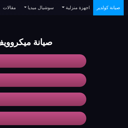
صيانة كولدير
اجهزة منزلية
سوشيال ميديا
مقالات
صيانة ميكروويف koldair القا