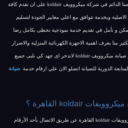
صيانة منزلية لأجهزة شركة ميكروويف koldair بمصر لحرصنا الدائم في شركة ميكروويف koldair على ان نقدم كافة
لاصلية وبخدمة تتوافق مع اعلي معايير الجودة لتسليم
كن و نأمل في تقديم خدمة نموذجية تحظى بكامل رضا
نا يسعدنا فالكثير منا يعرف اهمية الاجهزة الكهربائية المنزلية والاضرار
الناتجة عن تعطلها والوقت اللازم لصيانتها ونحن في مركز صيانة ميكروويف koldair لاندخر اى جهد كي نلبى جميع
المتابعة الدورية للصيانة اتصلو الان علي ارقام خدمة
صيانة
koldai القاهرة ؟
عزيزي العميل يمكنك التواصل مع خدمة عملاء صيانة ميكروويفات koldair القاهرة عن طريق الاتصال بأحد الأرقام