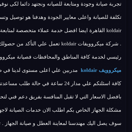
تجربة صيانة وجودة ومتابعة للصيانه ونجتهد دائما لكى نو
تكلفة للصيانة واعلى معايير الجودة وهدفنا هو توصيل وتس
koldair القاهرة ايضا افضل خدمة عملاء متخصصة لمتا
. شركة ميكروويفات koldair تعمل علي
رئيسي لخدمة كافة المناطق والمحافظات فصيانة ميكروويفات koldair القاهرة لديها فريق 
ميكروويف koldair
كافة اسئلتكم علي مدار 24 ساعة في ح
بافضل الاسعار التي لا تقبل المنافسة بفريق دعم فني ل