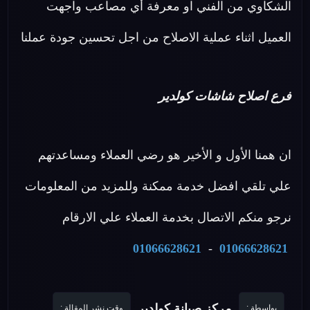
الشكاوي من الفني او معرفة أي مصاعب واجهت
العميل اثناء عملية الاصلاح من اجل تحسين جودة عملنا
فرع اصلاح شاشات كولدير
ان همنا الأول و الأخير هو رضي العملاء ومساعدتهم
علي تلقي افضل خدمة ممكنة وللمزيد من المعلومات
نرجو منكم الاتصال بخدمة العملاء علي الارقام
01066628621
-
01066628621
مركز صيانة كولدير
بواسطة :
وقت نشر المقالة :