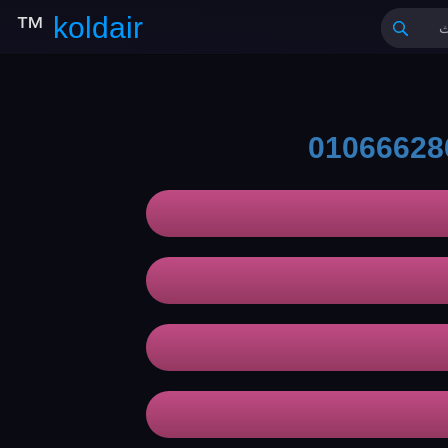
™
koldair
01066628