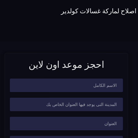
اصلاح لماركة غسالات كولدير
احجز موعد اون لاين