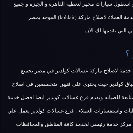
 و اسطول سيارات مجهز لتغطية القاهرة و الجيزة و جميع
اح ماركة (koldair) الموحد بمصر
التي نقدمها لك الان
 ؟
خدمة لاصلاح ماركة غسالات كولدير في مصر بجميع
باق كولدير حيث يحتوى على فنيين متخصصين في اصلاح
 لكم قطع غيار اصلية 100% وجودة ومتابعة للصيانه ويقدم فرع غسالات كولدير ايضا افضل خدمة
بات واستفسارات العملاء . فرع غسالات كولدير يعمل علي
مركز خدمة رئيسي لخدمة كافة المناطق والمحافظات