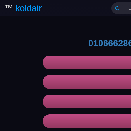
™
koldair
01066628