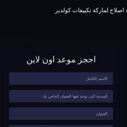
اصلاح لماركة تكييفات كولدير
احجز موعد اون لاين