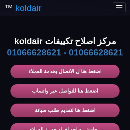
™
koldair
Toggle
navigation
مركز اصلاح تكييفات koldair
01066628621
-
01066628621
اضغط هنا ل الاتصال بخدمة العملاء
اضغط هنا للتواصل عبر واتساب
اضغط هنا لتقديم طلب صيانة
محادثة مع احد افراد خدمة العملاء