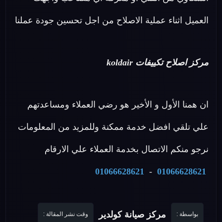
العميل اثناء عملية الاصلاح من اجل تحسين جودة عملنا
مركز اصلاح تكييفات koldair
ان همنا الأول و الأخير هو رضي العملاء ومساعدتهم
علي تلقي افضل خدمة ممكنة وللمزيد من المعلومات
نرجو منكم الاتصال بخدمة العملاء علي الارقام
01066628621
-
01066628621
مركز صيانة كولدير
بواسطة :
وقت نشر المقالة :