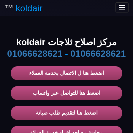
™
koldair
Toggle
navigation
مركز اصلاح ثلاجات koldair
01066628621
-
01066628621
اضغط هنا ل الاتصال بخدمة العملاء
اضغط هنا للتواصل عبر واتساب
اضغط هنا لتقديم طلب صيانة
محادثة مع احد افراد خدمة العملاء