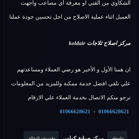
الشكاوي من الفني او معرفة أي مصاعب واجهت
العميل اثناء عملية الاصلاح من اجل تحسين جودة عملنا
مركز اصلاح ثلاجات koldair
ان همنا الأول و الأخير هو رضي العملاء ومساعدتهم
علي تلقي افضل خدمة ممكنة وللمزيد من المعلومات
نرجو منكم الاتصال بخدمة العملاء علي الارقام
01066628621
-
01066628621
مركز صيانة كولدير
بواسطة :
وقت نشر المقالة :