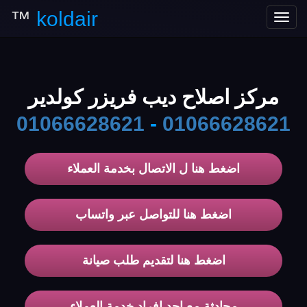
™
koldair
Toggle
navigation
مركز اصلاح ديب فريزر كولدير
01066628621
-
01066628621
اضغط هنا ل الاتصال بخدمة العملاء
اضغط هنا للتواصل عبر واتساب
اضغط هنا لتقديم طلب صيانة
محادثة مع احد افراد خدمة العملاء