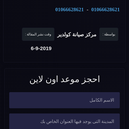
01066628621
-
01066628621
مركز صيانة كولدير
بواسطة :
وقت نشر المقالة :
6-9-2019
احجز موعد اون لاين