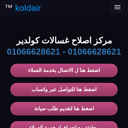
™
koldair
Toggle
navigation
مركز اصلاح غسالات كولدير
01066628621
-
01066628621
اضغط هنا ل الاتصال بخدمة العملاء
اضغط هنا للتواصل عبر واتساب
اضغط هنا لتقديم طلب صيانة
محادثة مع احد افراد خدمة العملاء