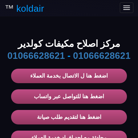
™
koldair
Toggle
navigation
مركز اصلاح مكيفات كولدير
01066628621
-
01066628621
اضغط هنا ل الاتصال بخدمة العملاء
اضغط هنا للتواصل عبر واتساب
اضغط هنا لتقديم طلب صيانة
محادثة مع احد افراد خدمة العملاء