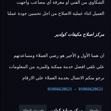
الشكاوي من الفني او معرفة أي مصاعب واجهت
العميل اثناء عملية الاصلاح من اجل تحسين جودة عملنا
مركز اصلاح مكيفات كولدير
ان همنا الأول و الأخير هو رضي العملاء ومساعدتهم
علي تلقي افضل خدمة ممكنة وللمزيد من المعلومات
نرجو منكم الاتصال بخدمة العملاء علي الارقام
01066628621
-
01066628621
مركز صيانة كولدير
بواسطة :
وقت نشر المقالة :