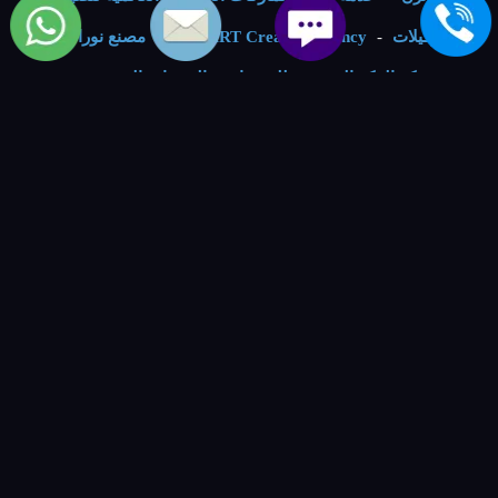
والتوكيلات
-
BSMART Creative Agency
-
مصنع نوراي ليد
-
شركة الفكر الرقمي - للمنتجات و الخدمات التقنية
-
VIP
Numbers - ارقام مميزة
-
خدمات الصيانة
صيانة غسالات كولدير
.