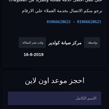
نرجو منكم الاتصال بخدمة العملاء علي الارقام
01066628621
-
01066628621
مركز صيانة كولدير
بواسطة :
وقت نشر المقالة :
16-8-2019
احجز موعد اون لاين