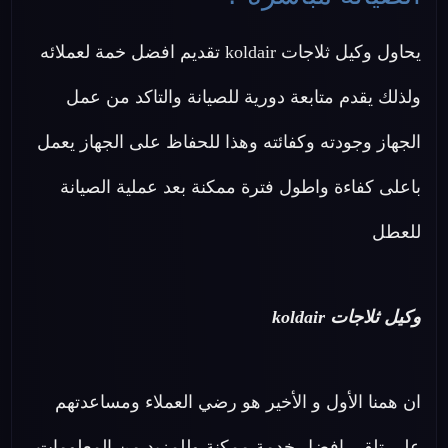
يحاول وكيل ثلاجات koldair تقديم افضل خمة لعملائه
ولذلك يقدم متابعة دورية للصيانة والتاكد من عمل
الجهاز وجودته وكفائته وهذا للحفاظ على الجهاز يعمل
باعلى كفاءة واطول فترة ممكنة بعد عملية الصيانة
للعطل
وكيل ثلاجات koldair
ان همنا الأول و الأخير هو رضي العملاء ومساعدتهم
علي تلقي افضل خدمة ممكنة وللمزيد من المعلومات