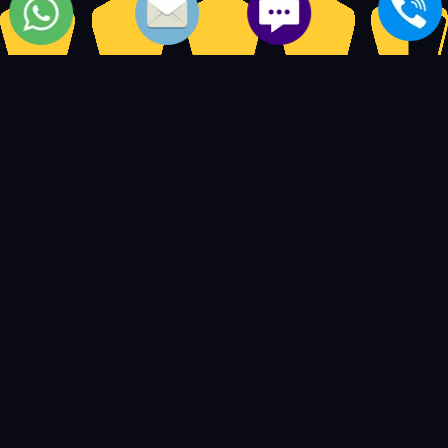
5
14597
4.5
based on
user ratings.
out of
بعض المواضيع الشبيهة بمركز
ثلاجات كولدير
وكيل fridge tcl
-
وكيل تلاجة bauknecht
-
وكيل
refrigerators brandt
-
وكيل ثلاجة junker
-
وكيل ثلاجات