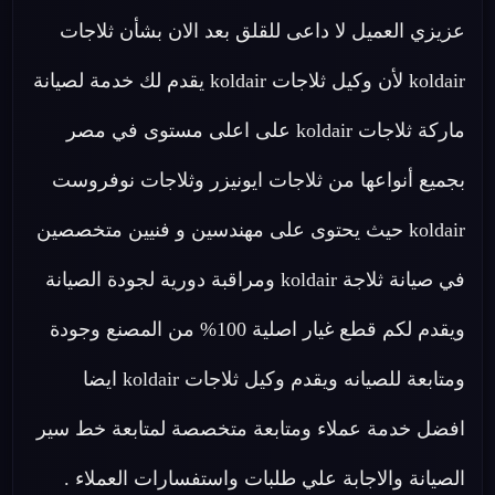
عزيزي العميل لا داعى للقلق بعد الان بشأن ثلاجات
koldair لأن وكيل ثلاجات koldair يقدم لك خدمة لصيانة
ماركة ثلاجات koldair على اعلى مستوى في مصر
بجميع أنواعها من ثلاجات ايونيزر وثلاجات نوفروست
koldair حيث يحتوى على مهندسين و فنيين متخصصين
في صيانة ثلاجة koldair ومراقبة دورية لجودة الصيانة
ويقدم لكم قطع غيار اصلية 100% من المصنع وجودة
ومتابعة للصيانه ويقدم وكيل ثلاجات koldair ايضا
افضل خدمة عملاء ومتابعة متخصصة لمتابعة خط سير
الصيانة والاجابة علي طلبات واستفسارات العملاء .