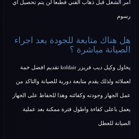
امر الشغل قبل ذهاب الفني فطبعا لن يتم تحصيل اي
رسوم
هل هناك متابعة للجودة بعد اجراء
الصيانة مباشرة ؟
يحاول وكيل ديب فريزر koldair تقديم افضل خمة
لعملائه ولذلك يقدم متابعة دورية للصيانة والتاكد من
عمل الجهاز وجودته وكفائته وهذا للحفاظ على الجهاز
يعمل باعلى كفاءة واطول فترة ممكنة بعد عملية
الصيانة للعطل