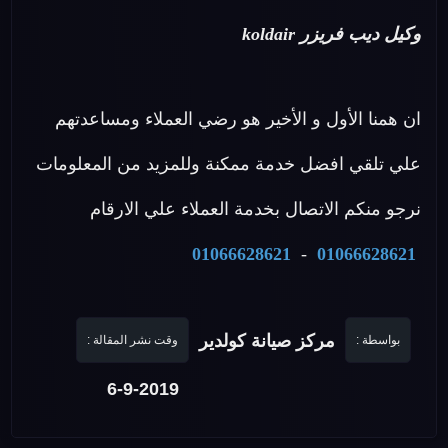
وكيل ديب فريزر koldair
ان همنا الأول و الأخير هو رضي العملاء ومساعدتهم
علي تلقي افضل خدمة ممكنة وللمزيد من المعلومات
نرجو منكم الاتصال بخدمة العملاء علي الارقام
01066628621
-
01066628621
مركز صيانة كولدير
بواسطة :
وقت نشر المقالة :
6-9-2019