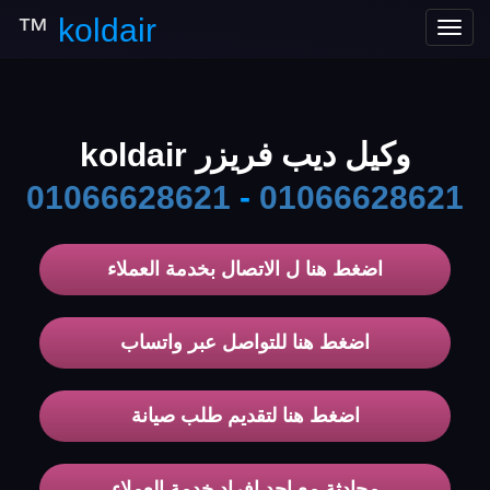
™
koldair
Toggle
navigation
وكيل ديب فريزر koldair
01066628621
-
01066628621
اضغط هنا ل الاتصال بخدمة العملاء
اضغط هنا للتواصل عبر واتساب
اضغط هنا لتقديم طلب صيانة
محادثة مع احد افراد خدمة العملاء