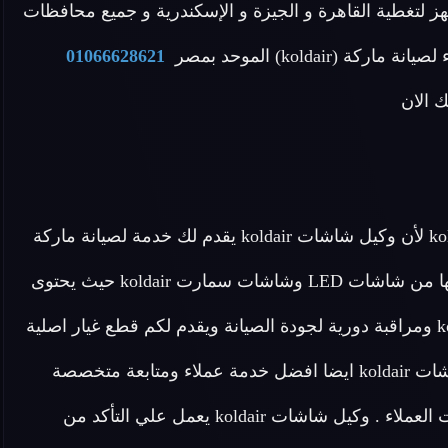
 لتغطية القاهرة و الجيزة و الإسكندرية و جميع محافظات
kolda) الموحد بمصر
01066628621
 الان
عزيزي العميل لا داعى للقلق بعد الان بشأن شاشات koldair لأن وكيل شاشات koldair يقدم لك خدمة لصيانة ماركة
شاشات koldair على اعلى مستوى في مصر بجميع أنواعها من شاشات LED وشاشات سمارت koldair حيث يحتوى
على مهندسين و فنيين متخصصين في صيانة شاشة koldair ومراقبة دورية لجودة الصيانة ويقدم لكم قطع غيار اصلية
100% من المصنع وجودة ومتابعة للصيانه ويقدم وكيل شاشات koldair ايضا افضل خدمة عملاء ومتابعة متخصصة
لمتابعة خط سير الصيانة والاجابة علي طلبات واستفسارات العملاء . وكيل شاشات koldair يعمل علي التأكد من