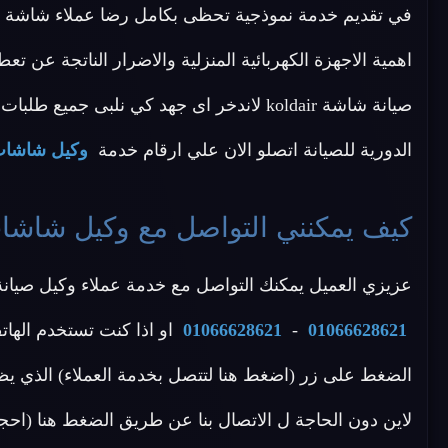
اهمية الاجهزة الكهربائية المنزلية والاضرار الناتجة عن ت
صيانة شاشة koldair لاندخر اى جهد كي نلبى جمي
الدورية للصيانة اتصلو الان علي ارقام خدمة
وكيل شاشات ldair
كيف يمكنني التواصل مع وكيل شاشات oldair
عزيزي العميل يمكنك التواصل مع خدمة عملاء وكيل صيانة koldair عن طريق الاتصال بأحد الأرقام الات
01066628621
-
01066628621
او اذا كنت تستخدم الهات
الضغط على زر (اضغط هنا لتتصل بخدمة العملاء) الذي يظ