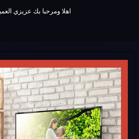
اهلا ومرحبا بك عزيزي العميل في وكيل شاشات koldair نقدم