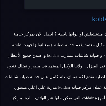
شتغلش او الوانها بايظة ؟ اتصل الان بمركز خدمة
 وكيل معتمد يقدم خدمة صيانة جميع انواع اجهزة شاشة
koldair القديمة و الجديدة و صيانة شاشات اتوماتيك koldair و صيانة شاشات سمارت koldair و اصلاح جميع الأعطال
في المنزل .. ولاننا الوكيل المعتمد في مصر و نمتلك فنيون
صيانة الشاشة koldair و قطع غيار اصلية نقدم لكم ضمان عام كامل علي خدمة صيانة شاشات
koldair و متابعة دورية لجودة الصيانة .. يمتلك المركز خدمة عملاء مركز صيانه koldair مدربة علي اعلي مستوي
لمساعدة العملاء في حل مشاكلهم الفنية و التقنية وعيوب أجهزة koldair التي يمكن حلها عبر الهاتف .. لدينا مراكز