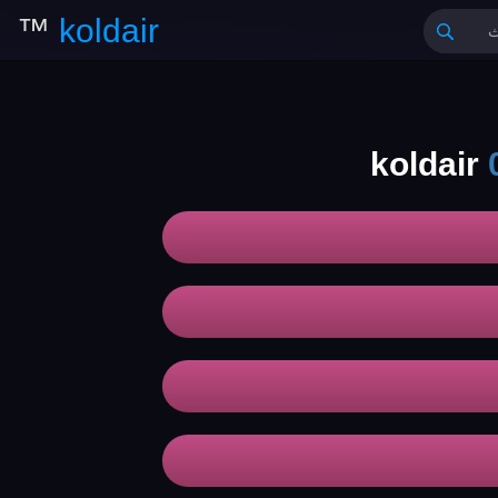
™
koldair