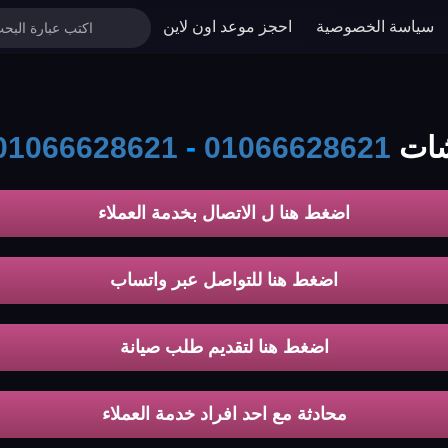
سياسة الخصوصية
احجز موعد اون لاين
kolda
01066628621
-
01066628621
اضغط هنا ل الاتصال بخدمة العملاء
اضغط هنا للتواصل عبر واتساب
اضغط هنا لتقديم طلب صيانة
محادثة مع احد افراد خدمة العملاء