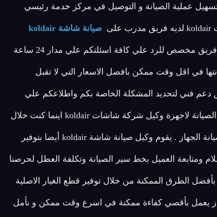
هيل عملية الصيانة و التوصيل في مركز خدمة رئيسي
لى
صيانة شاشة koldair
تدريب علي اعلى مستوى لدينا في وكيل شاشات koldair فريق مخصص للرد علي كافة اسئلتكم علي مدار 24 ساعة
ها في اقل وقت ممكن بافضل الاسعار التي لا تقبل
ق دعم فني لتحديد المشكلة الخاصة بكم واطلاعكم علي
طريقة حل مشكلة الجهاز الخاص بكم اطلب الان خدمات الصيانة لاجهزة وكيل شركة شاشات koldair اينما كنت خلال
وقت قياسي سوف يصل اليك مهندسنا لمعاينة العطل و صيانة الجهاز . يقوم وكيل صيانة شاشة koldair أيضا بتوفير
ية لأجهزة شركة شاشة koldair بمصرواعلام ومتابعة العميل بخط سير الصيانة وتكلفة العطل لحرصنا
 نقدم كافة الحلول بأفضل الطرق الممكنة من خلال توفير قطع الغيار الاصلية
جهاز يعمل بأقصي كفاءة ممكنة في اسرع وقت ممكن و نأمل