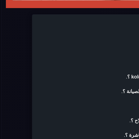
.
.
ح ؟
.
اشرة ؟
.